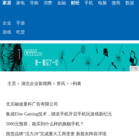
家居
家电
导购
消费
金融
财经
手机
电脑
微商
数据
企业
手游
游戏
吃货
广告
主页
>
湖北企业新闻网
>
资讯
> >列表
北京融途曼科广告有限公司
集成Elite Gaming技术，骁龙手机开启手机玩游戏新纪元
2026-08-06
5000元预算，能买到什么样的旗舰手机？
2026-08-05
国货品牌“活力28”完成重大工商变更 新股东阵容浮现
2026-08-05