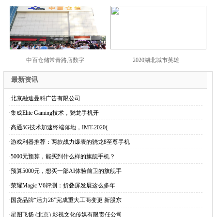
中百仓储常青路店数字
2020湖北城市英雄
最新资讯
·
北京融途曼科广告有限公司
·
集成Elite Gaming技术，骁龙手机开
·
高通5G技术加速终端落地，IMT-2020(
·
游戏利器推荐：两款战力爆表的骁龙8至尊手机
·
5000元预算，能买到什么样的旗舰手机？
·
预算5000元，想买一部AI体验前卫的旗舰手
·
荣耀Magic V6评测：折叠屏发展这么多年
·
国货品牌“活力28”完成重大工商变更 新股东
·
星图飞扬 (北京) 影视文化传媒有限责任公司