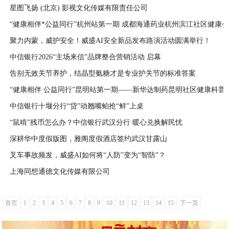
星图飞扬 (北京) 影视文化传媒有限责任公司
2026-08-04
“健康相伴*公益同行”杭州站第一期 成都海通药业杭州滨江社区健康
2026-08-01
聚力内蒙，威护安全！威盛AI安全新品发布路演活动圆满举行！
2026-07-30
中信银行2026“主场来信”品牌整合营销活动 启幕
2026-07-29
告别无效关节养护，结晶型氨糖才是专业护关节的标准答案
2026-07-28
“健康相伴 公益同行”昆明站第一期——新华达制药昆明社区健康科普
2026-07-27
中信银行十堰分行“贷”动翘嘴鲌抢“鲜”上桌
2026-07-27
“鼠啃”残币怎么办？中信银行武汉分行 暖心兑换解民忧
2026-07-27
深耕华中度假版图，雅阁度假酒店签约武汉甘露山
2026-07-27
叉车事故频发，威盛AI如何将“人防”变为“智防”？
2026-07-23
上海同想通德文化传媒有限公司
2026-07-17
2026-07-16
首页
1
2
3
4
5
6
7
8
9
10
11
12
13
14
15
下一页