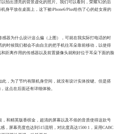
以拍出漂亮的背景虚化的照片。我们可以看到，荣耀X2的后
平放在桌面上，这下被iPhone6/Plus给伤了心的处女座的
传感器为什么设计这么偏（上图），可就在我实际打电话的时
话的时候我们都会不由自主的把手机往耳朵靠前移动，以使得
线和距离作用的传感器以及前置摄像头就刚好位于耳朵下面的脸
如此，为了节约有限机身空间，就没有设计实体按键。但是搭
美的，这点在后面还有详细体验。
银，和精英版香槟金，超清的屏幕以及不俗的音质使得这款号
，屏幕亮度也达到515流明，对比度高达1500:1，采用CABC