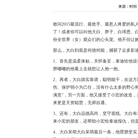
来源：时间：202
敢问2015最流行、最抢手、最惹人疼爱的私
了！或者你可以叫他大白、胖子、白球恩、白
份全世界（女）观众们的心头宠。他不但让
那么，大白到底是何德何能，捕获了众多影
1、首先是温柔体贴，关怀备至，泰迪给他
胖嘟嘟的他看上去就想让人抱一抱。
2、再者，大白踏实靠谱，聪明能干，在这
伤、保护弱小为己任，没有什么太多的野心
满意”，另一方面，他又接受了小宏的改造
来更是天资聪慧，无师自通。
3、还有，大白品德高尚，坚守底线。大白有
来小宏的朋友，还帮助小宏给泰迪报仇，但
4、大白呆萌大白呆萌最后一条，他臂膀坚