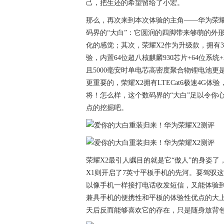
己，把生还的希望留给了小宏。
那么，再次来到本次体验的主角——华为荣耀
码界的“大白”：它圆润的四脚带来够萌的外
化的感觉；其次，荣耀X2作为升级款，拥有3
验，内置64位超八核麒麟930芯片+64位系
且5000毫安时单电芯高密度聚合物锂电池
更重要的，荣耀X2拥有LTECat6极速4G
将！怎么样，这个数码界的“大白”足以令你
点的挖掘吧。
荣耀X2最引人瞩目的就是它“傲人”的身姿了
X1则开启了7英寸平板手机的先河。要驾驭
以像手机一样接打电话收发短信，又能体验
兼具手机的便携性和平板的体验性优点的大上
天后反而能够喜欢它的存在，只是随身放背