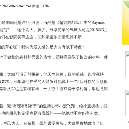
0-08-27 04:02:41
阅读：1782
人健康顾问是谁?不用说，当然是《超能陆战队》中的Baymax
胖胖……这个高大、臃肿、线条简单的气球人可是2015年3月
她们在影院笑声连连，回到家里依旧情思捻不断。
迷的芳心呢？我认为最关键的是大白有以下特点：
设计了健壮的身材和无害的表情，还特意选取了恰当的材料，使
方面，大白可谓无可挑剔，他天性纯良，目的单纯，以救死扶
和要求，只希望他在乎的人能够对他说上一句“我对你的照顾很
，弃医从军也是有模有样，一手空手道打得干净利落，学起飞翔
着一颗“有理有利有节”的道德心带小宏飞翔，给小宏拥抱，找
是他的服从和宠溺也是有底线的——他绝对不肯伤害人类。
实，舍己为人。在命悬一线的紧要关头，大白勇敢地放弃了自