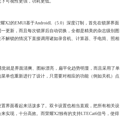
光下可视性更强，功耗更低。
X2的EMUI基于AndroidL（5.0）深度订制，首先在锁屏界面
周一更新，而且每次锁屏后自动切换，全都是精美的杂志级别图
在不解锁的情况下直接调用诸如录音机、计算器、手电筒、照相
第一感觉就是界面清爽、图标漂亮，扁平化趋势明显，而且采用了单
的菜单也重新进行了设计，只需要对相应的功能（例如关机）点
设置界面看起来活泼多了。双卡设置也相当直观，把所有相关设
实现，十分高效。而荣耀X2独有的支持LTECat6信号，使得