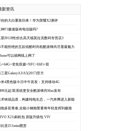
最新资讯
爱你的大白重装归来！华为荣耀X2测评
大神F1极速版有电信版吗?
三星I9118性价比高天猫莫拉克数码专营店3
你不能拒绝的五款炫酷时尚机酷派锋尚尽显最魅力
iPhone可以插网线上网了
G+64G+变焦双摄+NFC+HiFi+双
三星GalaxyA3/A5(2017)官方
小米4黑色版今日中午首发：支持移动4G
2499元起/双系统更安全酷派锋尚Max发布
技术铸就品质，构建纯电生态，一汽奔腾进入新能
拥抱多彩青春,全能小钢炮誓要将年轻发挥到极致
IVO X21i刷机包 原版升级包 VIV
比亚Z11mini图赏