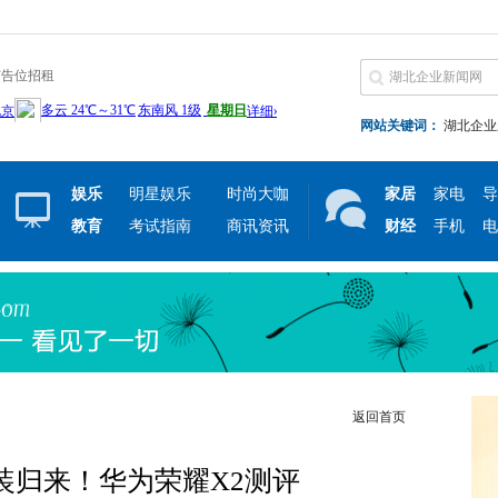
广告位招租
网站关键词：
湖北企业
娱乐
明星娱乐
时尚大咖
家居
家电
导
教育
考试指南
商讯资讯
财经
手机
电
返回首页
装归来！华为荣耀X2测评