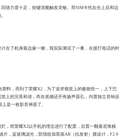
回馈力度十足，按键清脆触发灵敏。而SIM卡托在合上后和边
的。
设计在了机身最边缘一侧，我实际测试了一番，在接打电话的时
色塑料，而到了荣耀X2，为了追求视觉上的极致统一，上下巴
视觉上的完美和谐，而在底侧还开有扬声器孔，内置独立音响设
称得上是一枚影音神器了。
烂，而荣耀X2以手机的理念进行了配置，后置一颗索尼堆栈
密镜片，蓝玻璃滤光，防指纹加双面AR（抗发射）膜设计，F2.0