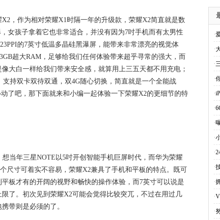
X2，作为相对荣耀X1时隔一年的升级款，荣耀X2简直就是数
形，女孩子拿着它也非常适合，并没有因为7吋手机而有太男性
·
23PPI的7英寸低温多晶硅黑瀑屏，能带来非常漂亮的视觉体
·
统+3GB超大RAM，足够给我们任何体验带来超乎寻常的强大，而
·
更是像大白一样给我们带来安全感，就算用上三五天都不用充电；
·
体验，支持双卡双待双通，双4G随心切换，简直就是一个全能战
心动了吧，那下面就来和小编一起体验一下荣耀X2的更细节的特
·
·
6
·
曝
·
·
，想当年三星NOTE以5吋开创智能手机巨屏时代，而华为荣耀
·
这个尺寸可着实不容易，荣耀X2兼具了手机和平板的特点。既可
到平板才有的开阔的视野和畅快的操作体验，而7英寸可以说是
·
限了。初次见到荣耀X2可能会觉得比较突兀，不过在用过几
·
V
包携带则是必须的了。
·
努