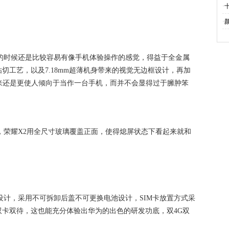
·
·
的时候还是比较容易有像手机体验操作的感觉，得益于全金属
切工艺，以及7.18mm超薄机身带来的视觉无边框设计，再加
起来还是更使人倾向于当作一台手机，而并不会显得过于臃肿笨
，荣耀X2用全尺寸玻璃覆盖正面，使得熄屏状态下看起来就和
设计，采用不可拆卸后盖不可更换电池设计，SIM卡放置方式采
卡双待，这也能充分体验出华为的出色的研发功底，双4G双