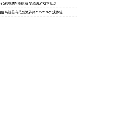
十代酷睿i9性能探秘 发烧级游戏本盘点
颜值高就是有范酷派锋尚Y75/Y76外观体验