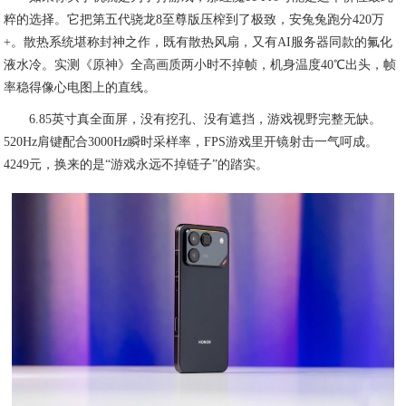
粹的选择。它把第五代骁龙8至尊版压榨到了极致，安兔兔跑分420万
+。散热系统堪称封神之作，既有散热风扇，又有AI服务器同款的氟化
液水冷。实测《原神》全高画质两小时不掉帧，机身温度40℃出头，帧
率稳得像心电图上的直线。
6.85英寸真全面屏，没有挖孔、没有遮挡，游戏视野完整无缺。
520Hz肩键配合3000Hz瞬时采样率，FPS游戏里开镜射击一气呵成。
4249元，换来的是“游戏永远不掉链子”的踏实。