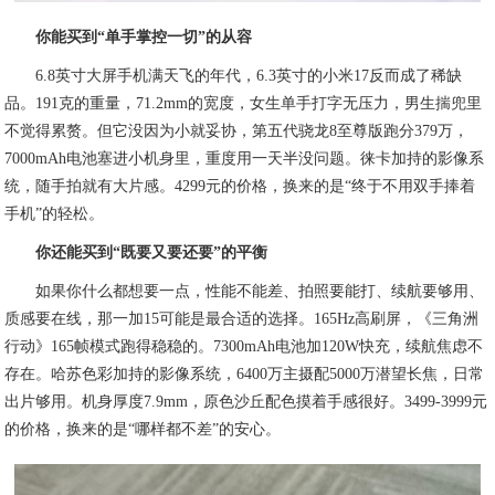
你能买到“单手掌控一切”的从容
6.8英寸大屏手机满天飞的年代，6.3英寸的小米17反而成了稀缺
品。191克的重量，71.2mm的宽度，女生单手打字无压力，男生揣兜里
不觉得累赘。但它没因为小就妥协，第五代骁龙8至尊版跑分379万，
7000mAh电池塞进小机身里，重度用一天半没问题。徕卡加持的影像系
统，随手拍就有大片感。4299元的价格，换来的是“终于不用双手捧着
手机”的轻松。
你还能买到“既要又要还要”的平衡
如果你什么都想要一点，性能不能差、拍照要能打、续航要够用、
质感要在线，那一加15可能是最合适的选择。165Hz高刷屏，《三角洲
行动》165帧模式跑得稳稳的。7300mAh电池加120W快充，续航焦虑不
存在。哈苏色彩加持的影像系统，6400万主摄配5000万潜望长焦，日常
出片够用。机身厚度7.9mm，原色沙丘配色摸着手感很好。3499-3999元
的价格，换来的是“哪样都不差”的安心。