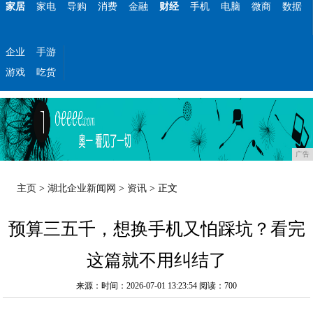
家居
家电
导购
消费
金融
财经
手机
电脑
微商
数据
企业
手游
游戏
吃货
广告
主页
>
湖北企业新闻网
>
资讯
> 正文
预算三五千，想换手机又怕踩坑？看完
这篇就不用纠结了
来源：时间：2026-07-01 13:23:54
阅读：700