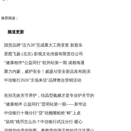
推荐阅读：
频道更新
国货品牌“活力28”完成重大工商变更 新股东
星图飞扬 (北京) 影视文化传媒有限责任公司
2026-08-04
“健康相伴*公益同行”杭州站第一期 成都海通
2026-08-01
聚力内蒙，威护安全！威盛AI安全新品发布路演
2026-07-30
中信银行2026“主场来信”品牌整合营销活动
2026-07-29
2026-07-28
告别无效关节养护，结晶型氨糖才是专业护关节的
“健康相伴 公益同行”昆明站第一期——新华达
2026-07-27
中信银行十堰分行“贷”动翘嘴鲌抢“鲜”上桌
2026-07-27
“鼠啃”残币怎么办？中信银行武汉分行 暖心
2026-07-27
深耕华中度假版图，雅阁度假酒店签约武汉甘露山
2026-07-27