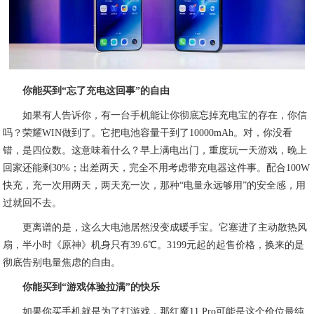
你能买到“忘了充电这回事”的自由
如果有人告诉你，有一台手机能让你彻底忘掉充电宝的存在，你信
吗？荣耀WIN做到了。它把电池容量干到了10000mAh。对，你没看
错，是四位数。这意味着什么？早上满电出门，重度玩一天游戏，晚上
回家还能剩30%；出差两天，完全不用考虑带充电器这件事。配合100W
快充，充一次用两天，两天充一次，那种“电量永远够用”的安全感，用
过就回不去。
更离谱的是，这么大电池居然没变成暖手宝。它塞进了主动散热风
扇，半小时《原神》机身只有39.6℃。3199元起的起售价格，换来的是
彻底告别电量焦虑的自由。
你能买到“游戏体验拉满”的快乐
如果你买手机就是为了打游戏，那红魔11 Pro可能是这个价位最纯