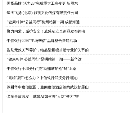
·
国货品牌“活力28”完成重大工商变更 新股东
·
星图飞扬 (北京) 影视文化传媒有限责任公司
·
“健康相伴*公益同行”杭州站第一期 成都海通
·
聚力内蒙，威护安全！威盛AI安全新品发布路演
·
中信银行2026“主场来信”品牌整合营销活动
·
告别无效关节养护，结晶型氨糖才是专业护关节的
·
“健康相伴 公益同行”昆明站第一期——新华达
·
中信银行十堰分行“贷”动翘嘴鲌抢“鲜”上桌
·
“鼠啃”残币怎么办？中信银行武汉分行 暖心
·
深耕华中度假版图，雅阁度假酒店签约武汉甘露山
·
叉车事故频发，威盛AI如何将“人防”变为“智