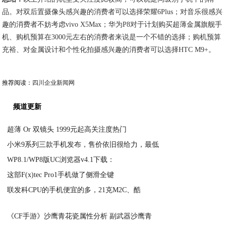
品。对双后置摄像头感兴趣的消费者可以选择荣耀6Plus；对音乐很感兴
趣的消费者不妨考虑vivo X5Max；华为P8对于计划购买超薄金属旗舰手
机、购机预算在3000元左右的消费者来说是一个不错的选择；购机预算
充裕、对金属设计和个性化拍摄感兴趣的消费者可以选择HTC M9+。
推荐阅读：
四川企业新闻网
频道更新
超薄 Or 双镜头 1999元起高关注度热门
小米9系列三款手机发布，售价依旧很给力，最低
2020-07-05
WP8.1/WP8版UC浏览器v4.1下载：
2020-07-05
这部F(x)tec Pro1手机做了侧滑全键
2020-07-05
联发科CPU的手机便宜的多，21克M2C、酷
2020-07-05
2020-07-05
《CF手游》沙鹰青花瓷属性分析 副武器沙鹰青