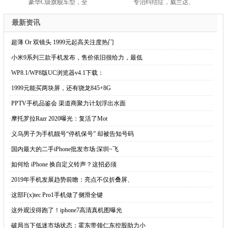
豪华C级旗舰车型，全
专治纠结症，威兰达、
最新资讯
·
超薄 Or 双镜头 1999元起高关注度热门
·
小米9系列三款手机发布，售价依旧很给力，最低
·
WP8.1/WP8版UC浏览器v4.1下载：
·
1999元能买两块屏，​还有骁龙845+8G
·
PPTV手机品鉴会 渠道商聚力计划浮出水面
·
摩托罗拉Razr 2020曝光：复活了Mot
·
义乌男子为手机靓号“停机保号” 却被告知号码
·
国内最大的二手iPhone批发市场:深圳~飞
·
如何给 iPhone 换自定义铃声？这招必须
·
2019年手机发展趋势前瞻：亮点不仅折叠屏、
·
这部F(x)tec Pro1手机做了侧滑全键
·
这外观没得跑了！iphone7高清真机图曝光
·
破局当下低迷市场状态：霍东带领仁东控股助力小