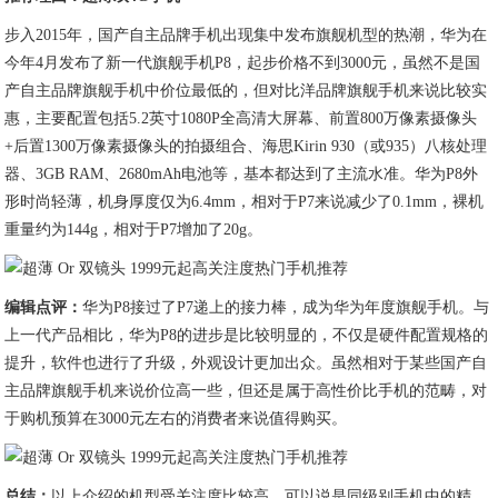
步入2015年，国产自主品牌手机出现集中发布旗舰机型的热潮，华为在
今年4月发布了新一代旗舰手机P8，起步价格不到3000元，虽然不是国
产自主品牌旗舰手机中价位最低的，但对比洋品牌旗舰手机来说比较实
惠，主要配置包括5.2英寸1080P全高清大屏幕、前置800万像素摄像头
+后置1300万像素摄像头的拍摄组合、海思Kirin 930（或935）八核处理
器、3GB RAM、2680mAh电池等，基本都达到了主流水准。华为P8外
形时尚轻薄，机身厚度仅为6.4mm，相对于P7来说减少了0.1mm，裸机
重量约为144g，相对于P7增加了20g。
编辑点评：
华为P8接过了P7递上的接力棒，成为华为年度旗舰手机。与
上一代产品相比，华为P8的进步是比较明显的，不仅是硬件配置规格的
提升，软件也进行了升级，外观设计更加出众。虽然相对于某些国产自
主品牌旗舰手机来说价位高一些，但还是属于高性价比手机的范畴，对
于购机预算在3000元左右的消费者来说值得购买。
总结：
以上介绍的机型受关注度比较高，可以说是同级别手机中的精