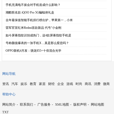
·
手机充满电不拔会对手机造成什么影响？
·
潮酷联名款 iQOO Pro 5G蝙蝠侠礼盒
·
去年最保值智能手机排行榜出炉，苹果第一，小米
·
雷军官宣红米Redmi首款新品 代号“小金刚
·
如今屏幕指纹识别成热门，这4款屏幕指纹手机是
·
号称颜值爆表的一加手机X，真是那么窒息吗？
·
OPPO新机4月发：骁龙855+十倍混合光学
网站导航
资讯
汽车
娱乐
教育
家居
财经
企业
游戏
时尚
商讯
消费
微商
帮助中心
网站简介
-
联系我们
-
广告服务
-
XML地图
-
版权声明
-
网站地图
TXT