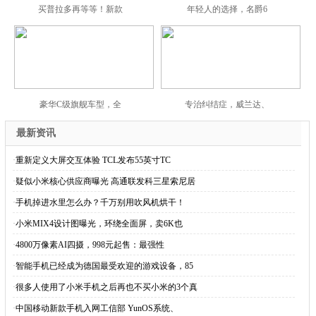
买普拉多再等等！新款
年轻人的选择，名爵6
豪华C级旗舰车型，全
专治纠结症，威兰达、
最新资讯
·
重新定义大屏交互体验 TCL发布55英寸TC
·
疑似小米核心供应商曝光 高通联发科三星索尼居
·
手机掉进水里怎么办？千万别用吹风机烘干！
·
小米MIX4设计图曝光，环绕全面屏，卖6K也
·
4800万像素AI四摄，998元起售：最强性
·
智能手机已经成为德国最受欢迎的游戏设备，85
·
很多人使用了小米手机之后再也不买小米的3个真
·
中国移动新款手机入网工信部 YunOS系统、