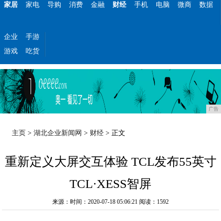
家居
家电
导购
消费
金融
财经
手机
电脑
微商
数据
企业
手游
游戏
吃货
广告
主页
>
湖北企业新闻网
>
财经
> 正文
重新定义大屏交互体验 TCL发布55英寸
TCL·XESS智屏
来源：时间：2020-07-18 05:06:21
阅读：1592