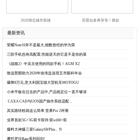
2020湖北城市英雄
买普拉多再等等！新款
最新资讯
·
荣耀Note10并不是最大,细数曾经的华为荣
·
三防手机也有高配置,性能逆天的它是不是你的菜
·
《战狼2》中吴京使用的同款手机！AGM X2
·
致远慧图助力2020年徐淮盐连宿五市眼科年会
·
爆降8万元,意大利国宝级大贸机车MOTOGU
·
小米平板在过去的产品中,产品线定位一直不够清
·
CAXA CAD与UOS国产操作系统适配，
·
其实路转粉就这么简单 坚果Pro 2评测
·
业界首款5G+5G双卡双待:双wifi6+双
·
爆料大神爆三星GalaxyS8/Plus、N
·
摩托罗拉Razr系列回归!