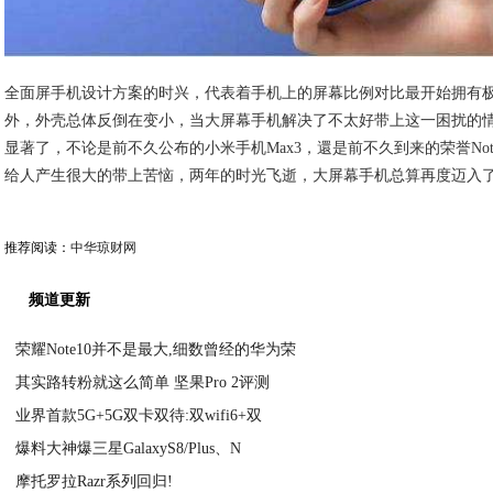
全面屏手机设计方案的时兴，代表着手机上的屏幕比例对比最开始拥有
外，外壳总体反倒在变小，当大屏幕手机解决了不太好带上这一困扰的
显著了，不论是前不久公布的小米手机Max3，還是前不久到来的荣誉Not
给人产生很大的带上苦恼，两年的时光飞逝，大屏幕手机总算再度迈入
推荐阅读：
中华琼财网
频道更新
荣耀Note10并不是最大,细数曾经的华为荣
其实路转粉就这么简单 坚果Pro 2评测
2020-11-12
业界首款5G+5G双卡双待:双wifi6+双
2020-11-11
爆料大神爆三星GalaxyS8/Plus、N
2020-11-11
摩托罗拉Razr系列回归!
2020-11-11