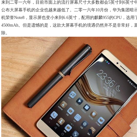
来到二零一六年，目前市面上的流行屏幕尺寸大多数都会5英寸到6英寸
公布大屏幕手机的企业也越来越低了。二零一六年10月份，华为集团暗
机荣誉Note8，显示屏也变小来到6.6英寸，配用的麒麟955的CPU，选
4500mAh。但是遗憾的是，这款大屏幕手机的境遇仍然并不是非常好，直
除。