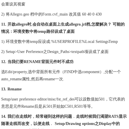
会重设其视窗
2) 将Allegro.geo 档中的Form.cvf_main 改其值 60 40 0 430
11. 开啟allegro时,会自动在桌面上生成allegro.jrl档,怎麼解决？ 可能的
情况：环境变数中将temp路径设成了桌面
1) 环境变数中将temp应设成:%USERPROFILE%Local SettingsTemp
2) Setup>User Perference之Design_Paths>textpath项设成了桌面
12. 当我们要RENAME背面元件时不成功
选Edit/property,选中背面所有元件（FIND中选component）,分配一个
auto_rename属性,然后再rename一次.
13. Rename
Setup/user preference editor/misc/fst_ref_des可以设数值如501，它代表的
意思是元件Rename后是从501开始如C501,R501等等。
14. 我们在走线时﹐经常碰到这样的问题﹒走线时候我们渴望RATS显示
随著走线而改变﹐以便走线﹒ Setup/Drawing options之Display中的