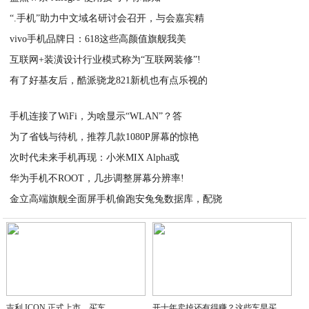
“.手机”助力中文域名研讨会召开，与会嘉宾精
2021-02-23
vivo手机品牌日：618这些高颜值旗舰我美
2021-02-22
互联网+装潢设计行业模式称为“互联网装修”!
2021-02-22
有了好基友后，酷派骁龙821新机也有点乐视的
2021-02-22
2021-02-22
手机连接了WiFi，为啥显示“WLAN”？答
为了省钱与待机，推荐几款1080P屏幕的惊艳
2021-02-22
次时代未来手机再现：小米MIX Alpha或
2021-02-22
华为手机不ROOT，几步调整屏幕分辨率!
2021-02-22
金立高端旗舰全面屏手机偷跑安兔兔数据库，配骁
2021-02-22
2021-02-22
吉利 ICON 正式上市，买车
开十年卖掉还有得赚？这些车早买