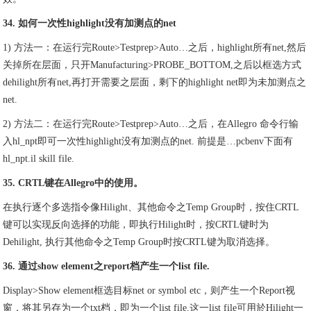
34. 如何一次性highlight没有加测点的net
1) 方法一：在运行完Route>Testprep>Auto…之后，highlight所有net,然后
关掉所在层面，只开Manufacturing>PROBE_BOTTOM,之后以框选方式
dehilight所有net,再打开需要之层面，剩下的highlight net即为未加测点之
net.
2) 方法二：在运行完Route>Testprep>Auto…之后，在Allegro 命令行输
入hl_npt即可一次性highlight没有加测点的net. 前提是…pcbenv下面有
hl_npt.il skill file.
35. CRTL键在Allegro中的使用。
在执行逐个多选指令像Hilight、其他命令之Temp Group时，按住CRTL
键可以实现反向选择的功能，即执行Hilight时，按CRTL键时为
Dehilight, 执行其他命令之Temp Group时按CRTL键为取消选择。
36. 通过show element之report档产生一个list file.
Display>Show element框选目标net or symbol etc，则产生一个Report视
窗，将其另存为一个txt档，即为一个list file.这一list file可用於Hilight一