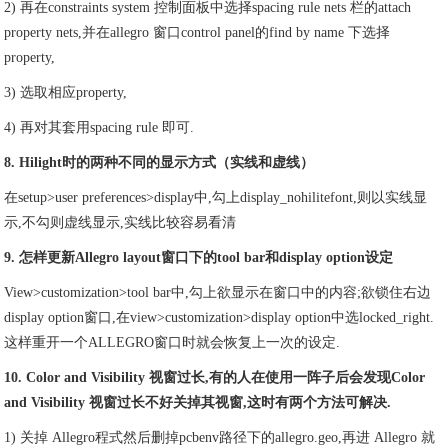
2) 再在constraints system 控制面板中选择spacing rule nets 栏的attach
property nets,并在allegro 窗口control panel的find by name 下选择
property,
3) 选取相应property,
4) 再对其套用spacing rule 即可.
8. Hilight时的两种不同的显示方式（实线和虚线）
在setup>user preferences>display中,勾上display_nohilitefont,则以实线显
示,不勾则虚线显示,实线比较容易看清
9. 怎样更新Allegro layout窗口下的tool bar和display option设定
View>customization>tool bar中,勾上欲显示在窗口中的内容;欲锁住右边
display option窗口,在view>customization>display option中选locked_right.
这样重开一个ALLEGRO窗口时就会恢复上一次的设定.
10. Color and Visibility 视窗过长,有的人在使用一阵子后会发现Color
and Visibility 视窗过长不好关掉其视窗,这时有两个方法可解决.
1) 关掉 Allegro程式然后删掉pcbenv路径下的allegro.geo,再进 Allegro 就