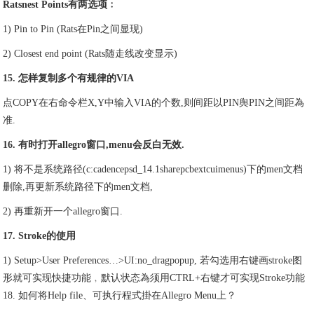
Ratsnest Points有两选项﹕
1) Pin to Pin (Rats在Pin之间显现)
2) Closest end point (Rats随走线改变显示)
15. 怎样复制多个有规律的VIA
点COPY在右命令栏X,Y中输入VIA的个数,则间距以PIN舆PIN之间距為
准.
16. 有时打开allegro窗口,menu会反白无效.
1) 将不是系统路径(c:cadencepsd_14.1sharepcbextcuimenus)下的men文档
删除,再更新系统路径下的men文档,
2) 再重新开一个allegro窗口.
17. Stroke的使用
1) Setup>User Preferences…>UI:no_dragpopup, 若勾选用右键画stroke图
形就可实现快捷功能﹐默认状态為须用CTRL+右键才可实现Stroke功能
18. 如何将Help file、可执行程式掛在Allegro Menu上？