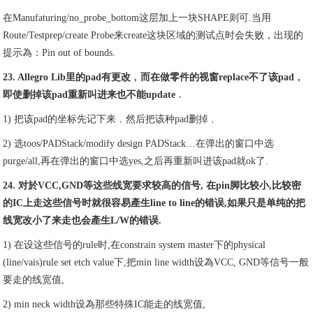
在Manufaturing/no_probe_bottom这层加上一块SHAPE则可.当用
Route/Testprep/create Probe来create这块区域的测试点时会失败，出现的
提示為：Pin out of bounds.
23. Allegro Lib里的pad有更改﹐而在做零件的视窗replace不了该pad﹐
即使删掉该pad重新叫进来也不能update﹒
1) 把该pad的坐标先记下来﹐然后把该种pad删掉﹐
2) 选toos/PADStack/modify design PADStack…在弹出的窗口中选
purge/all,再在弹出的窗口中选yes,之后再重新叫进该pad就ok了.
24. 对於VCC,GND等这些线宽要求较高的信号, 在pin脚比较小,比较密
的IC上走这些信号时就很容易產生line to line的错误,如果只是单纯的把
线宽改小了来走也会產生L/W的错误.
1) 在设这些信号的rule时,在constrain system master下的physical
(line/vais)rule set etch value下,把min line width设為VCC, GND等信号一般
要走的线宽值,
2) min neck width设為那些特殊IC能走的线宽值,