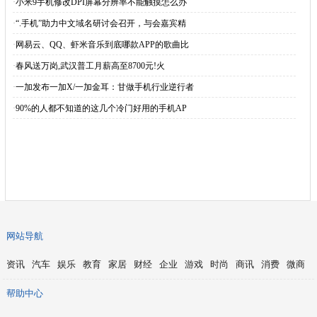
·
小米9手机修改DPI屏幕分辨率不能触摸怎么办
·
“.手机”助力中文域名研讨会召开，与会嘉宾精
·
网易云、QQ、虾米音乐到底哪款APP的歌曲比
·
​春风送万岗,武汉普工月薪高至8700元!火
·
一加发布一加X/一加金耳：甘做手机行业逆行者
·
90%的人都不知道的这几个冷门好用的手机AP
网站导航
资讯
汽车
娱乐
教育
家居
财经
企业
游戏
时尚
商讯
消费
微商
帮助中心