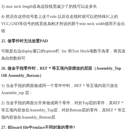
3) max neck length设為这段线宽减少了的线可以走多长.
4) 然后在这些信号套上这个rule.以后在走线时就可以把特殊IC上的
VCC,GND等信号的线宽改為刚才所设的那个min neck width值而不会出
错.
25. 做零件时无法放置PAD
可能是右边display窗口的option栏: Inc 和Text block项数字為零﹐将其改
為自然数则可
26. 做金手指零件时﹐REF＊等五项内容摆放的层面（Assembly_Top
OR Assembly_Bottom）
1) 当金手指的两面做成同一个零件中时﹐REF＊等五项内容只放在
Assemble_top 层﹔
2) 当金手指的两面分开来做成两个零件﹐对於Top层的零件﹐其REF＊
等五项内容放在Assembly_Top层﹐对於Bottom层的零件﹐其REF＊等五
项内容放在Assembly_Bottom层
27. 在board file中replace不同封装的零件?