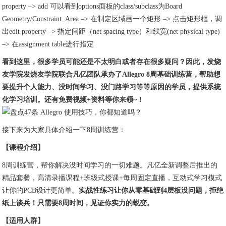
property –> add 可以看到options面板的class/subclass为Board
Geometry/Constraint_Area –> 在制定区域画一个矩形 –> 点击矩形框，调
出edit property –> 指定间距（net spacing type）和线宽(net physical type)
–> 在assignment table进行指定
看到这里，很多学员可能还是不太明白或者存在很多疑问？因此，发烧
友学院发烧友学院联合凡亿团队承办了Allegro 8周基础训练营，帮助想
要提升个人能力、没时间学习、没门路学习等等原因的学员，提供系统
化学习培训。还有免费视频+资料等你来领~！
接下来为大家具体介绍一下8周训练营：
【课程介绍】
8周训练营，帮你解决没时间学习的一切难题。凡亿全新调整后推出的
精品套餐，高清录播课程+班级式授课+每周固定直播，互动式学习模式
让你的PCB设计更简单。
实战性练习让你从零基础到4层板没问题，拒绝
纸上谈兵！只需要8周时间，见证你实力的蜕变。
【适用人群】