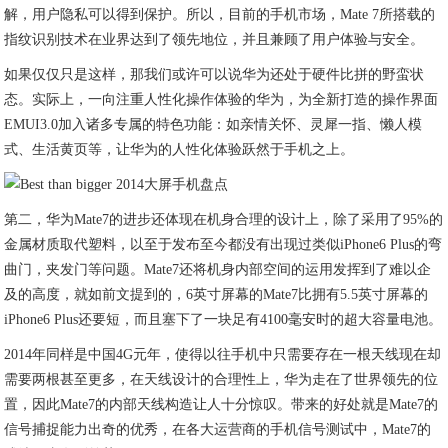
解，用户隐私可以得到保护。所以，目前的手机市场，Mate 7所搭载的
指纹识别技术在业界达到了领先地位，并且兼顾了用户体验与安全。
如果仅仅只是这样，那我们或许可以说华为还处于硬件比拼的野蛮状
态。实际上，一向注重人性化操作体验的华为，为全新打造的操作界面
EMUI3.0加入诸多专属的特色功能：如亲情关怀、灵犀一指、懒人模
式、生活黄页等，让华为的人性化体验跃然于手机之上。
第二，华为Mate7的进步还体现在机身合理的设计上，除了采用了95%的
金属材质取代塑料，以至于发布至今都没有出现过类似iPhone6 Plus的弯
曲门，夹发门等问题。Mate7还将机身内部空间的运用发挥到了难以企
及的高度，就如前文提到的，6英寸屏幕的Mate7比拥有5.5英寸屏幕的
iPhone6 Plus还要短，而且塞下了一块足有4100毫安时的超大容量电池。
2014年同样是中国4G元年，使得以往手机中只需要存在一根天线现在却
需要两根甚至更多，在天线设计的合理性上，华为走在了世界领先的位
置，因此Mate7的内部天线构造让人十分惊叹。带来的好处就是Mate7的
信号捕捉能力出奇的优秀，在各大运营商的手机信号测试中，Mate7的