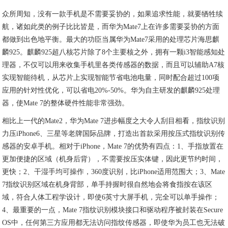
众所周知，没有一款手机是不需要妥协的，如果追求性能，就要牺牲续
航，诸如此类的例子比比皆是，而华为Mate7上在许多需要妥协的方面
都做到出色地平衡。最大的功臣当属华为Mate7采用的处理芯片海思麒
麟925。麒麟925超八核芯片除了8个主要核之外，拥有一颗i3智能感知处
理器，不仅可以用来收集手机里各类传感器的数据，而且可以辅助A7核
实现智能待机，从芯片上实现智能节省电池电量，同时配合超过100项
应用的针对性优化，可以省电20%-50%。华为自主研发的麒麟925处理
器，使Mate 7的整体硬件性能非常强劲。
相比上一代的Mate2，华为Mate 7进步幅度之大令人刮目相看，指纹识别
力压iPhone6、三星等老牌国际品牌，打造出首款采用按压式指纹识别传
感器的安卓手机。相对于iPhone，Mate 7的优势有四点：1、手指放置在
更加便捷的区域（机身后背），不需要按压实体键，因此更节约时间，
更快；2、干湿手均可操作，360度识别，比iPhone适用范围大；3、Mate
7指纹识别区域在机身背部，单手持握时很自然地会将食指按在该区
域，符合人体工程学设计，即使6英寸大屏手机，完全可以单手操作；
4、最重要的一点，Mate 7指纹识别模块接口和驱动程序被封装在Secure
OS中，任何第三方应用都无法访问指纹传感器，即使华为员工也无法破