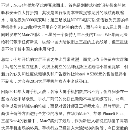
不过，Note4的优势至此便戛然而止。首先是划擦式指纹识别带来的体
验和安全性大打折扣；其次是国行版将本来就捉襟见肘的续航再度缩
水，电池仅为3000毫安时；第三是以往NOTE4还可以凭借较为完善的单
手操作和S PEN取得大屏用户交互体验的优势，而与今年IFA展上另一款
同时发布的Mate7相比，三星另一个保持万年不变的Touch Wiz界面无法
给我们带来任何新意，纵然中国大陆依旧是三星的主要战场，但三星还
是不够了解中国人的使用习惯。
总结：今年开始的大屏王者之争比异常激烈，而卖点依旧停留在大屏和
手写笔的三星在这条手机线上树立的品牌优势正逐渐缩小甚至瓦解，创
新力的缺失和过度依赖噱头和广告轰炸让Note4 ￥5388元的售价显得名
不副实，才会在2014大屏手机的盘点中名落孙山。
回顾2014年大屏手机大战，各家大屏手机招数层出不穷，但终归会在一
些地方还不够极致。手机厂商们的比拼已渐渐不再是高级芯片、材料、
零件以及营销噱头的堆砌，而是对设计师及工程师水准、品牌塑造、厂
商供应链等方面进行全方位的考量。在华为Mate7、苹果iPhone6 Plus、
三星Note4的较量中，Mate7笑到了最后，作为新进入者彻底颠覆了高端
大屏手机市场的格局。手机行业已经进入大浪淘沙的阶段，今日衰败的