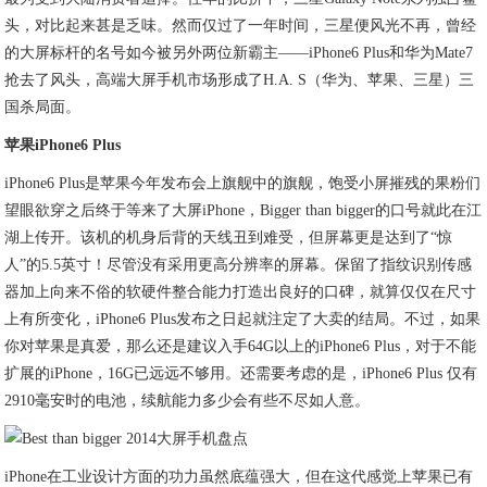
头，对比起来甚是乏味。然而仅过了一年时间，三星便风光不再，曾经
的大屏标杆的名号如今被另外两位新霸主——iPhone6 Plus和华为Mate7
抢去了风头，高端大屏手机市场形成了H.A. S（华为、苹果、三星）三
国杀局面。
苹果iPhone6 Plus
iPhone6 Plus是苹果今年发布会上旗舰中的旗舰，饱受小屏摧残的果粉们
望眼欲穿之后终于等来了大屏iPhone，Bigger than bigger的口号就此在江
湖上传开。该机的机身后背的天线丑到难受，但屏幕更是达到了“惊
人”的5.5英寸！尽管没有采用更高分辨率的屏幕。保留了指纹识别传感
器加上向来不俗的软硬件整合能力打造出良好的口碑，就算仅仅在尺寸
上有所变化，iPhone6 Plus发布之日起就注定了大卖的结局。不过，如果
你对苹果是真爱，那么还是建议入手64G以上的iPhone6 Plus，对于不能
扩展的iPhone，16G已远远不够用。还需要考虑的是，iPhone6 Plus 仅有
2910毫安时的电池，续航能力多少会有些不尽如人意。
iPhone在工业设计方面的功力虽然底蕴强大，但在这代感觉上苹果已有