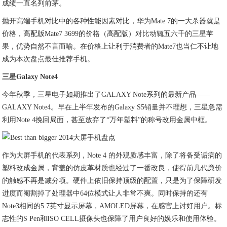
成绩一直名列前茅。
抛开高端手机对比中的各种性能因素对比，华为Mate 7的一大杀器就是
价格，高配版Mate7 3699的价格（高配版）对比动辄五六千的三星苹
果，优势自然不言而喻。在价格上让利于消费者的Mate7也当仁不让地
成为本次盘点最佳推荐手机。
三星Galaxy Note4
今年秋季，三星电子如期推出了GALAXY Note系列的最新产品——
GALAXY Note4。早在上半年发布的Galaxy S5销量并不理想，三星急需
利用Note 4挽回局面，甚至放弃了“万年塑料”的称号改用金属中框。
作为大屏手机的代表系列，Note 4 的外观质感丰富，除了将备受诟病的
塑料改成金属，背盖的仿皮革材质也经过了一番改良，使得前几代廉价
的触感不再是减分项。硬件上依旧保持顶级的配置，只是为了保障研发
进度而阉割掉了处理器中64位模式让人非常不爽。同时保持的还有
Note3相同的5.7英寸显示屏幕，AMOLED屏幕，在感官上讨好用户。标
志性的S Pen和ISO CELL摄像头也保障了用户良好的娱乐和使用体验。