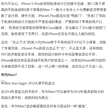
些力不从心。iPhone 6 Plus的背部机身设计已经惨不忍睹，将5.5英寸屏
幕的手机做成和6英寸屏幕的Mate 7一般大小也令人十分费解是否苹果更
换了设计师。硬件方面，iPhone6 Plus接连出现“弯曲门”、“夹发门”等由
于机身结构设计方面的不严谨造成的事故，严重影响了苹果的用户口
碑， 而系统方面黑客利用苹果iCloud漏洞，非法爆出了2014最大艳照门
丑闻。纵然便宜了宅男们，但是iPhone在安全方面让人颇为担忧。
总结：”岂止于大”的第八代iPhone终于不再拘泥于4寸以下小屏幕，但除
了常规升级，iPhone6 Plus的卖点也止于“大”。不止是大屏，还有指纹、
NFC技术都是老生常谈，曾经的设计标杆今年却是事故层出不穷，
iPhone纵然目前还是高端手机用户的首选之一，但类似iPhone4时代的巨
大体验优势不见了踪影，这一代上唯一的突破，也仅仅止于大这一点。
华为Mate7
在2014年度盘点的手机中，华为Mate7可以被评为2014年最具影响力的
高端大屏手机，原因归结为两点：
首先，华为Mate7进步幅度最快且对各方面达到一种“极致”。