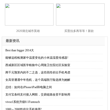
2020湖北城市英雄
买普拉多再等等！新款
最新资讯
·
Best than bigger 2014大
·
能够远程检测家中温度变化的小米温湿度传感器!
·
西咸新区区域医学检验中心周陵卫生院社区实验室
·
两千元预算内的不二之选，这些高性价比手机考虑
·
女高管遭遇中年危机，这个高端医疗险选择为她解
·
总结：如何在iPhone/iPad和电脑之间
·
支付宝条码支付接入网联，交易链路改变不影响用
·
vivoz1系统升级8.1Funtouch
·
1000～2000性价比手机推荐!