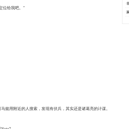
·
定位给我吧。”
·
。
司马懿用附近的人搜索，发现有伏兵，其实还是诸葛亮的计谋。
ote7。