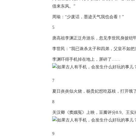
借来东风。”
周瑜：“少废话，墨迹天气我也会看！”
5
唐高祖李渊正泛舟游乐，忽见李世民身披铠
李世民：“我已诛杀太子和四弟，父皇不如把
李渊吓得手机掉在地上，屏碎了……
7
夏日炎炎似火烧，杨贵妃想吃荔枝，打开饿
8
关汉卿《窦娥冤》上映，豆瓣评分8.9。王
9