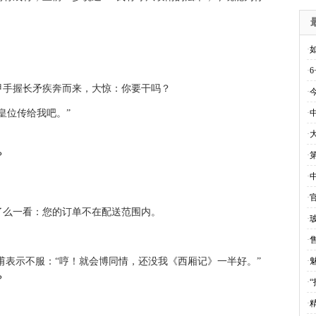
·
·
6
甲手握长矛疾奔而来，大惊：你要干吗？
·
皇位传给我吧。”
·
·
·
·
·
了么一看：您的订单不在配送范围内。
·
·
售
实甫表示不服：“哼！就会博同情，还没我《西厢记》一半好。”
·
·
·