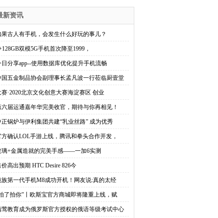
最新资讯
如果古人有手机，会发生什么好玩的事儿？
+128GB双模5G手机首次降至1999，
今日分享app--使用数据库优化提升手机流畅
中国五金制品协会副理事长孟凡波一行莅临厨壹堂
大赛·2020北京文化创意大赛海淀赛区 创业
第六届运通嘉年华完美收官，期待与你再相见！
中正锅炉与伊利集团共建“乳业丝路” 成为优秀
官方确认LOL手游上线，腾讯和拳头合作开发，
玻璃+金属造就的完美手感——一加6实测
价高出预期 HTC Desire 826今
魅族第一代手机M8成功开机！网友说:真的太经
“拍了拍你”丨欧斯宝官方商城即将隆重上线，赋
精莺教育成为俄罗斯官方授权的俄语等级考试中心