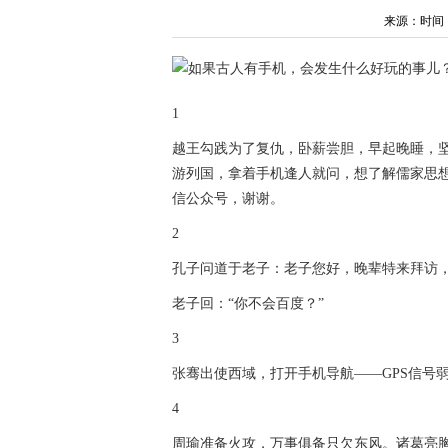
来源：时间：202
1
越王勾践为了复仇，卧薪尝胆，早起晚睡，坚
游列国，拿着手机逢人就问，想了解儒家思
信公众号，谢谢。
2
孔子问道于老子：老子您好，晚辈特来拜访
老子回：“你不会百度？”
3
张骞出使西域，打开手机导航——GPS信号
4
周瑜准备火攻，万事俱备只欠东风。诸葛亮