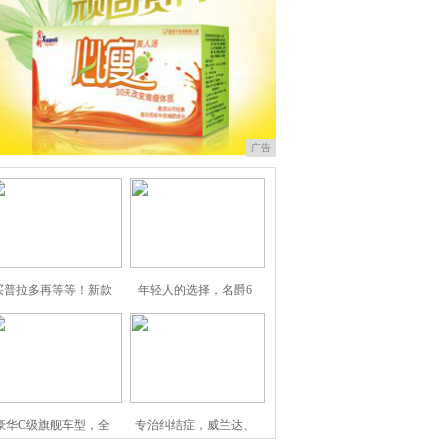
广告
买普拉多再等等！新款
年轻人的选择，名爵6
豪华C级旗舰车型，全
专治纠结症，威兰达、