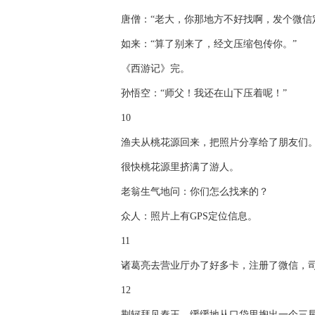
唐僧：“老大，你那地方不好找啊，发个微信
如来：“算了别来了，经文压缩包传你。”
《西游记》完。
孙悟空：“师父！我还在山下压着呢！”
10
渔夫从桃花源回来，把照片分享给了朋友们
很快桃花源里挤满了游人。
老翁生气地问：你们怎么找来的？
众人：照片上有GPS定位信息。
11
诸葛亮去营业厅办了好多卡，注册了微信，
12
荆轲拜见秦王，缓缓地从口袋里掏出一个三星N