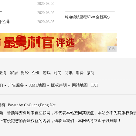
2020-08-05
”
2020-08-05
纯电续航里程60km 全新高尔
回忆满
2020-08-05
广告
教育
家居
财经
企业
游戏
时尚
商讯
消费
微商
们
-
广告服务
-
XML地图
-
版权声明
-
网站地图
TXT
所有
Power by CnGuangDong.Net
频、音频等资料均来自互联网，不代表本站赞同其观点，本站亦不为其版权负
上有侵犯您的合法权益的内容，请联系我们，本网站将立即予以删除！