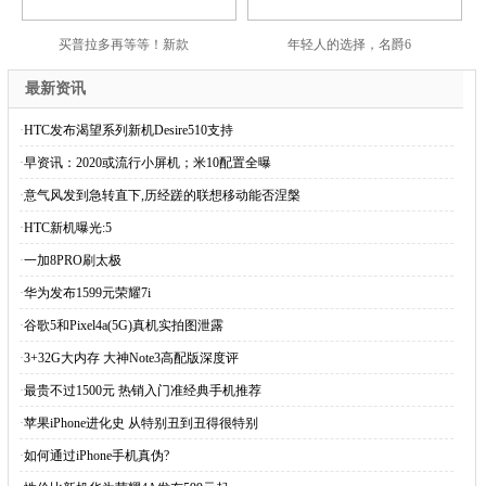
买普拉多再等等！新款
年轻人的选择，名爵6
最新资讯
·
HTC发布渴望系列新机Desire510支持
·
早资讯：2020或流行小屏机；米10配置全曝
·
意气风发到急转直下,历经蹉的联想移动能否涅槃
·
HTC新机曝光:5
·
一加8PRO刷太极
·
华为发布1599元荣耀7i
·
谷歌5和Pixel4a(5G)真机实拍图泄露
·
3+32G大内存 大神Note3高配版深度评
·
最贵不过1500元 热销入门准经典手机推荐
·
苹果iPhone进化史 从特别丑到丑得很特别
·
如何通过iPhone手机真伪?