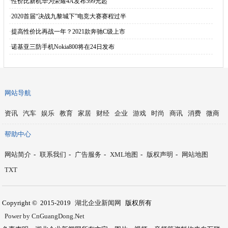
·
性价比新机华为荣耀4A发布599元起
·
2020首届“决战九黎城下”电竞大赛赛程过半
·
提高性价比再战一年？2021款奔驰C级上市
·
诺基亚三防手机Nokia800将在24日发布
网站导航
资讯
汽车
娱乐
教育
家居
财经
企业
游戏
时尚
商讯
消费
微商
帮助中心
网站简介
-
联系我们
-
广告服务
-
XML地图
-
版权声明
-
网站地图
TXT
Copyright © 2015-2019
湖北企业新闻网
版权所有
Power by CnGuangDong.Net