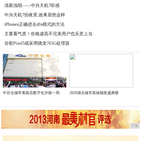
清新浅唱——中兴天机7听感
中兴天机7拍夜景,效果居然这样
2020-09-13
iPhonex正确进去dfu模式的方法
2020-09-13
主要看气质！价格虚高不完美用户也乐意上当
2020-09-13
谷歌Pixel5或采用骁龙765G处理器
2020-09-13
2020-09-13
中百仓储常青路店数字化升级一周
2020湖北城市英雄颁奖盛典暨
广告