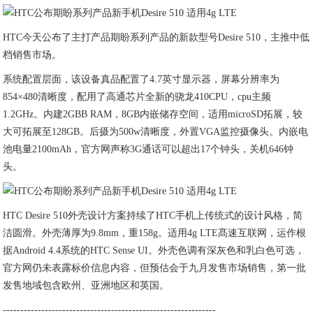
HTC今天公布了主打产品期盼系列产品的新款型号Desire 510，主推中低
档销售市场。
系统配置层面，该设备真品配置了4.7英寸显示器，屏幕分辨率为
854×480清晰度，配用了高通芯片全新的骁龙410CPU，cpu主频
1.2GHz。内建2GBB RAM，8GB内嵌储存空间，适用microSD拓展，较
大可拓展至128GB。后摄为500w清晰度，外置VGA监控摄像头。内嵌电
池电量2100mAh，官方网声称3G通话可以超出17个钟头，关机646钟
头。
HTC Desire 510外壳设计方案持续了HTC手机上传统式的设计风格，简
洁圆滑。外壳薄厚为9.8mm，重158g。适用4g LTE髙速互联网，运作根
据Android 4.4系统的HTC Sense UI。外壳色调有深灰色和乳白色可选，
官方网仍未表露标价信息内容，但预估会于九月发售市场销售，第一批
发售地域包含欧州、亚洲地区和英国。
-------------------------------------------------------------