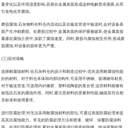
量变化以及环境湿度影响,容易在金属表面形成这种电解质溶液膜,从而
引发电化学腐蚀。
磨损腐蚀:石灰物料在料仓内流动以及在输送管道中输送时,会对设备表
面产生冲刷磨损。在磨损过程中,金属表面的保护膜被破坏,使金属直接
暴露在腐蚀介质中,加剧了腐蚀速度。同时,磨损与腐蚀相互作用,形成磨
损腐蚀,对设备的损坏更为严重。
(三)应对策略
选择耐腐蚀材料:在石灰料仓的设计和制造过程中,优先选用耐腐蚀性能
好的材料。对于料仓本体和内部结构件,可采用不锈钢、玻璃钢等材质。
对于输送管道,可选用内衬橡胶、塑料或陶瓷的复合管,这些材料能够有
效抵抗石灰的腐蚀作用。同时,要注意材料的质量和性能,确保其符合相
关标准和使用要求。
进行防腐处理:对无法采用耐腐蚀材料的部位,可通过表面防腐处理来提
高其抗腐蚀能力。常见的防腐处理方法有喷漆、镀锌、涂覆防腐涂料
等。在进行防腐处理前,要对金属表面进行彻底的除锈、除油等预处理,