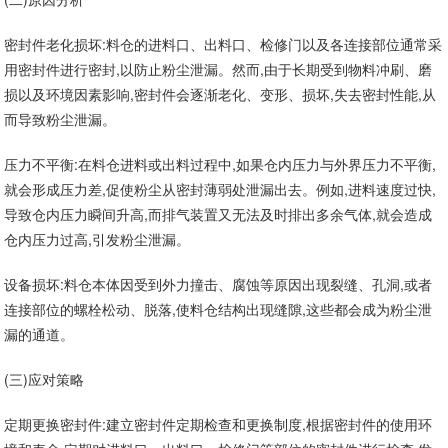
密封件老化损坏:料仓的进料口、出料口、检修门以及各连接部位通常采
用密封件进行密封,以防止粉尘泄漏。然而,由于长期受到物料冲刷、磨
损以及环境因素影响,密封件会逐渐老化、变形、损坏,失去密封性能,从
而导致粉尘泄漏。
压力不平衡:在料仓进料或出料过程中,如果仓内压力与外界压力不平衡,
就会形成压力差,促使粉尘从密封薄弱处泄漏出去。例如,进料速度过快,
导致仓内压力瞬间升高,而排气装置又无法及时排出多余气体,就会造成
仓内压力过高,引发粉尘泄漏。
设备损坏:料仓本体因受到外力撞击、腐蚀等原因出现裂缝、孔洞,或者
连接部位的螺栓松动、脱落,使料仓结构出现缝隙,这些都会成为粉尘泄
漏的通道。
(三)应对策略
定期更换密封件:建立密封件定期检查和更换制度,根据密封件的使用环