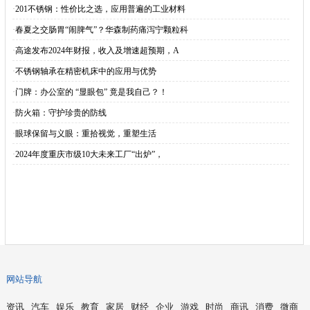
·
201不锈钢：性价比之选，应用普遍的工业材料
·
春夏之交肠胃“闹脾气”？华森制药痛泻宁颗粒科
·
高途发布2024年财报，收入及增速超预期，A
·
不锈钢轴承在精密机床中的应用与优势
·
门牌：办公室的 “显眼包” 竟是我自己？！​
·
防火箱：守护珍贵的防线
·
眼球保留与义眼：重拾视觉，重塑生活
·
2024年度重庆市级10大未来工厂“出炉”，
网站导航
资讯
汽车
娱乐
教育
家居
财经
企业
游戏
时尚
商讯
消费
微商