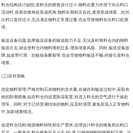
料仓结构设计缺陷:若料仓的锥角设计过小,物料在重力作用下向出料口
流动时,容易在锥角处形成死角,物料长期积压在此,逐渐形成堵塞。此外,
出料口直径过小,无法满足物料正常通过量,也会导致物料在出料口处拥
堵。
输送设备问题:如果输送设备的输送能力不足,无法及时将料仓内的物料
输送出去,就会使料仓内物料堆积过多,增加堵塞风险。同时,输送设备故
障,如皮带打滑、刮板链条断裂等,也会导致物料输送不畅,间接引发料仓
堵塞。
(三)应对策略
优化物料管理:严格控制石灰物料的含水量,在储存和输送过程中,采取有
效的防潮措施,如在料仓内设置除湿装置,对进入料仓的空气进行干燥处
理等。同时,对于已经受潮结块的物料,应及时清理,避免其混入正常物料
中,加剧堵塞情况。
改进料仓结构:根据物料特性和生产需求,合理设计料仓的锥角和出料口
尺寸。一般来说,料仓锥角应不小于 60 度,以确保物料能够顺利下滑。出