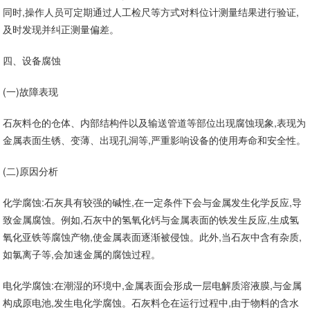
同时,操作人员可定期通过人工检尺等方式对料位计测量结果进行验证,
及时发现并纠正测量偏差。
四、设备腐蚀
(一)故障表现
石灰料仓的仓体、内部结构件以及输送管道等部位出现腐蚀现象,表现为
金属表面生锈、变薄、出现孔洞等,严重影响设备的使用寿命和安全性。
(二)原因分析
化学腐蚀:石灰具有较强的碱性,在一定条件下会与金属发生化学反应,导
致金属腐蚀。例如,石灰中的氢氧化钙与金属表面的铁发生反应,生成氢
氧化亚铁等腐蚀产物,使金属表面逐渐被侵蚀。此外,当石灰中含有杂质,
如氯离子等,会加速金属的腐蚀过程。
电化学腐蚀:在潮湿的环境中,金属表面会形成一层电解质溶液膜,与金属
构成原电池,发生电化学腐蚀。石灰料仓在运行过程中,由于物料的含水