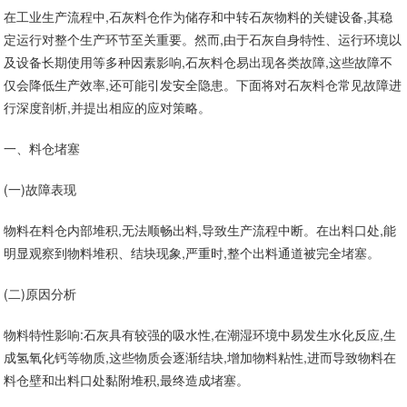
在工业生产流程中,石灰料仓作为储存和中转石灰物料的关键设备,其稳
定运行对整个生产环节至关重要。然而,由于石灰自身特性、运行环境以
及设备长期使用等多种因素影响,石灰料仓易出现各类故障,这些故障不
仅会降低生产效率,还可能引发安全隐患。下面将对石灰料仓常见故障进
行深度剖析,并提出相应的应对策略。
一、料仓堵塞
(一)故障表现
物料在料仓内部堆积,无法顺畅出料,导致生产流程中断。在出料口处,能
明显观察到物料堆积、结块现象,严重时,整个出料通道被完全堵塞。
(二)原因分析
物料特性影响:石灰具有较强的吸水性,在潮湿环境中易发生水化反应,生
成氢氧化钙等物质,这些物质会逐渐结块,增加物料粘性,进而导致物料在
料仓壁和出料口处黏附堆积,最终造成堵塞。