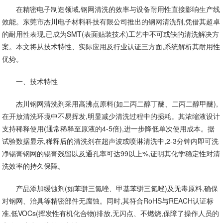
在精密电子制造领域,钢网清洗的效率与设备耐用性直接影响生产线
效能。东莞市杰川电子材料科技有限公司推出的钢网清洗剂,凭借其超卓
的耐用性表现,已成为SMT(表面贴装技术)工艺中不可或缺的清洗解决方
案。本文将从技术特性、实际应用及行业认证三方面,系统解析其耐用性
优势。
一、技术特性
杰川钢网清洗剂采用高沸点原料(如二丙二醇丁醚、二丙二醇甲醚),
在开放清洗环境中不易挥发,明显减少清洗过程中的损耗。其浓缩液设计
支持稀释使用(通常稀释至原液的4-5倍),进一步降低单次使用成本。据
试验数据显示,稀释后的清洗剂在超声波或喷淋清洗中,2-3分钟内即可洗
净锡膏钢网的锡膏残留以及通孔率可达99以上%,证明其化学稳定性对清
洗效率的持久保障。
产品添加缓蚀剂(如苯骈三氮唑、甲基苯骈三氮唑)及无毒原料,确保
对钢网、治具等精密部件无腐蚀。同时,其符合RoHS与REACH认证标
准,低VOCs(挥发性有机化合物)排放,无闪点、不燃烧,保障了操作人员的