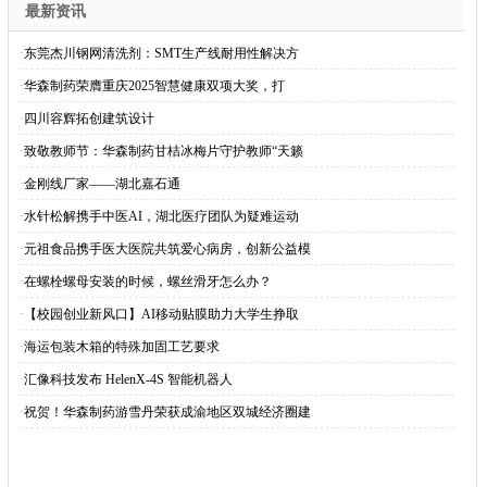
最新资讯
·
东莞杰川钢网清洗剂：SMT生产线耐用性解决方
·
华森制药荣膺重庆2025智慧健康双项大奖，打
·
四川容辉拓创建筑设计
·
致敬教师节：华森制药甘桔冰梅片守护教师“天籁
·
金刚线厂家——湖北嘉石通
·
水针松解携手中医AI，湖北医疗团队为疑难运动
·
元祖食品携手医大医院共筑爱心病房，创新公益模
·
在螺栓螺母安装的时候，螺丝滑牙怎么办？
·
【校园创业新风口】AI移动贴膜助力大学生挣取
·
海运包装木箱的特殊加固工艺要求
·
汇像科技发布 HelenX-4S 智能机器人
·
祝贺！华森制药游雪丹荣获成渝地区双城经济圈建