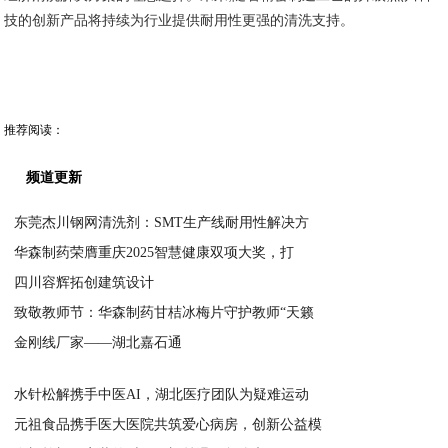
技的创新产品将持续为行业提供耐用性更强的清洗支持。
推荐阅读：
频道更新
东莞杰川钢网清洗剂：SMT生产线耐用性解决方
华森制药荣膺重庆2025智慧健康双项大奖，打
2025-09-09
四川容辉拓创建筑设计
2025-09-09
致敬教师节：华森制药甘桔冰梅片守护教师“天籁
2025-09-08
金刚线厂家——湖北嘉石通
2025-09-08
2025-09-08
水针松解携手中医AI，湖北医疗团队为疑难运动
元祖食品携手医大医院共筑爱心病房，创新公益模
2025-09-05