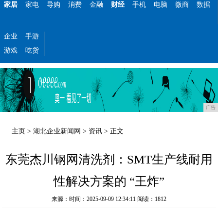
家居
家电
导购
消费
金融
财经
手机
电脑
微商
数据
企业
手游
游戏
吃货
广告
主页
>
湖北企业新闻网
>
资讯
> 正文
东莞杰川钢网清洗剂：SMT生产线耐用
性解决方案的 “王炸”
来源：时间：2025-09-09 12:34:11
阅读：1812