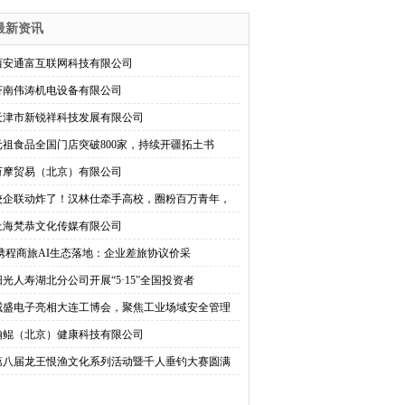
最新资讯
西安通富互联网科技有限公司
济南伟涛机电设备有限公司
天津市新锐祥科技发展有限公司
元祖食品全国门店突破800家，持续开疆拓土书
万摩贸易（北京）有限公司
校企联动炸了！汉林仕牵手高校，圈粉百万青年，
上海梵恭文化传媒有限公司
​ 携程商旅AI生态落地：企业差旅协议价采
阳光人寿湖北分公司开展“5·15”全国投资者
威盛电子亮相大连工博会，聚焦工业场域安全管理
瀚鲲（北京）健康科技有限公司
第八届龙王恨渔文化系列活动暨千人垂钓大赛圆满