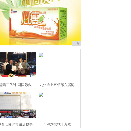
广告
捐赠二亿!中国国际救
九州通上医馆第六届海
中百仓储常青路店数字
2020湖北城市英雄