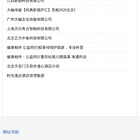
·
江西娇能科技有限公司
·
大融传媒【经典影视IP汇】亮相2026北京I
·
广州大融文化传媒有限公司
·
上海天衍奇点智能科技有限公司
·
北京正力中食科技有限公司
·
健康相伴 公益同行|粽香传情护肌肤，专业科普
·
健康相伴・公益同行重庆站第六期落幕 海通药业
·
北京天安门王府井漫心酒店介绍
·
时光漫步酒店管理集团
网站导航