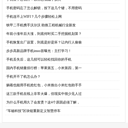
·
手机密码忘了怎么解锁，按下这几个键，不用密码
·
手机连不上WIFI？几个步骤轻松上网
·
铁甲二手机携手沃尔沃 助推工程机械行业新发
·
年前小涨年后大涨，到底何时买二手挖掘机划算？
·
手机恢复出厂设置，到底是好是坏？让内行人偷偷
·
步步高新品牌手机imoo首曝光：主打学习！
·
手机丢失后，这几招可以轻松找回你的手机
·
国内手机销量排行榜：苹果第五，小米第四，第一
·
手机开不了机怎么办？
·
躺着也能用手机抢红包，小米推出小米红包助手手
·
这三款手机在线上非常火爆，但现实中很少见人过
·
为什么手机用久了会发烫？这4个原因必须了解，
·
“车秘科技”区块链重新定义智慧停车