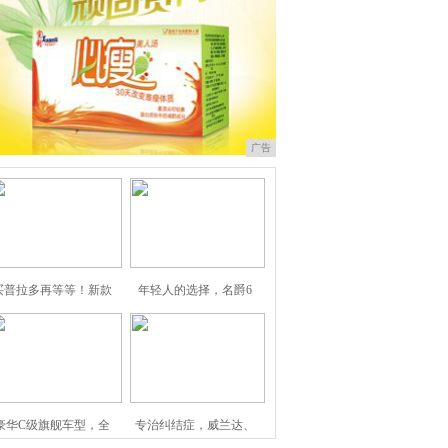
广告
买普拉多再等等！新款
年轻人的选择，名爵6
豪华C级旗舰车型，全
专治纠结症，威兰达、