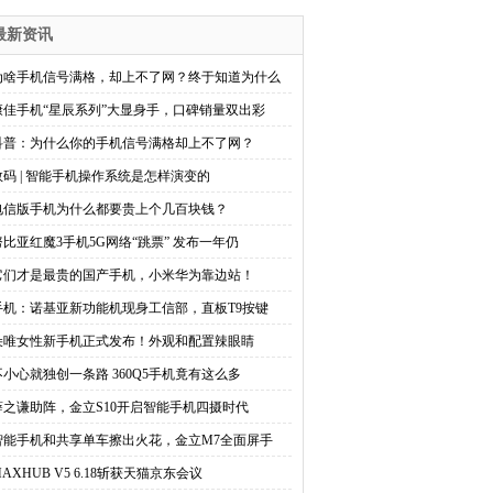
最新资讯
为啥手机信号满格，却上不了网？终于知道为什么
康佳手机“星辰系列”大显身手，口碑销量双出彩
科普：为什么你的手机信号满格却上不了网？
数码 | 智能手机操作系统是怎样演变的
电信版手机为什么都要贵上个几百块钱？
努比亚红魔3手机5G网络“跳票” 发布一年仍
它们才是最贵的国产手机，小米华为靠边站！
手机：诺基亚新功能机现身工信部，直板T9按键
朵唯女性新手机正式发布！外观和配置辣眼睛
不小心就独创一条路 360Q5手机竟有这么多
薛之谦助阵，金立S10开启智能手机四摄时代
智能手机和共享单车擦出火花，金立M7全面屏手
AXHUB V5 6.18斩获天猫京东会议