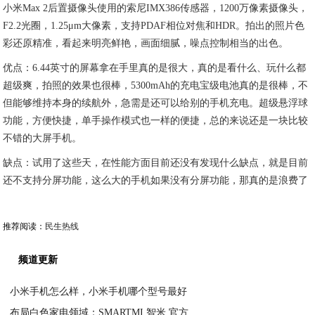
小米Max 2后置摄像头使用的索尼IMX386传感器，1200万像素摄像头，
F2.2光圈，1.25μm大像素，支持PDAF相位对焦和HDR。拍出的照片色
彩还原精准，看起来明亮鲜艳，画面细腻，噪点控制相当的出色。
优点：6.44英寸的屏幕拿在手里真的是很大，真的是看什么、玩什么都
超级爽，拍照的效果也很棒，5300mAh的充电宝级电池真的是很棒，不
但能够维持本身的续航外，急需是还可以给别的手机充电。超级悬浮球
功能，方便快捷，单手操作模式也一样的便捷，总的来说还是一块比较
不错的大屏手机。
缺点：试用了这些天，在性能方面目前还没有发现什么缺点，就是目前
还不支持分屏功能，这么大的手机如果没有分屏功能，那真的是浪费了
推荐阅读：
民生热线
频道更新
小米手机怎么样，小米手机哪个型号最好
布局白色家电领域：SMARTMI 智米 官方
2020-07-18