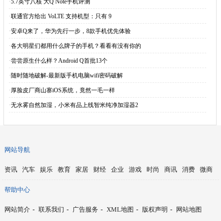
·
5.7英寸八核 大Q Note手机评测
·
联通官方给出 VoLTE 支持机型：只有 9
·
安卓Q来了，华为先行一步，8款手机优先体验
·
各大明星们都用什么牌子的手机？看看有没有你的
·
尝尝原生什么样？Android Q首批13个
·
随时随地破解-最新版手机电脑wifi密码破解
·
厚脸皮厂商山寨iOS系统，竟然一毛一样
·
无水雾自然加湿，小米有品上线智米纯净加湿器2
网站导航
资讯
汽车
娱乐
教育
家居
财经
企业
游戏
时尚
商讯
消费
微商
帮助中心
网站简介
-
联系我们
-
广告服务
-
XML地图
-
版权声明
-
网站地图