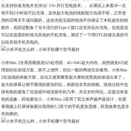
头支持快速充电并支持QC 3.0+并行充电技术。。从测试上来看冲一次
电不到2小时就可以充满，这块超大电池的续航能力也很不错，正常使
用的话两天不成问题的，这块充电宝级的电池不但保证了本机超长的续
航外，底部还配备了当今流行的Type-C接口还支持反向充电，也就是说
可以在急需的时候为其他的手机充电，测试了一下用OTG转接头真的可
以给其他手机充电的。
小米Max 2全系搭载骁龙625处理器、4G+64G超大内存。虽然骁龙625处
理器的在表现方面，算不上强悍，但玩一般的网游完全够用。小米Max
2在游戏的体验方面，在玩王者荣耀里面大屏的优势真的体现出来了，
超大的屏幕让细节展现的更加到位，画面也非常的细腻。游戏过程中也
很有效的避免了在游戏中错误操作的几率。并且长时间玩，后盖没有发
热的迹象，耗电量也小。小米Max 2采用了双立体声扬声器设计，在观
看视频上巨屏体验要比我用的5.2英寸的手机更加震撼，听觉效果也是非
常的棒的。