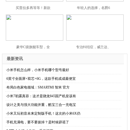
买普拉多再等等！新款
年轻人的选择，名爵6
豪华C级旗舰车型，全
专治纠结症，威兰达、
最新资讯
·
小米手机怎么样，小米手机哪个型号最好
·
6英寸全面屏+双芯+6G，这款手机或成最便宜
·
布局白色家电领域：SMARTMI 智米 官方
·
小米7初露真容：这才是骁龙845国产机皇该有
·
设计之美与强大功能并重，酷宝三合一充电宝
·
小米又玩初音未来定制版手机！这次的小米6X仍
·
手机充满电，要不要拔掉？是时候辟谣了