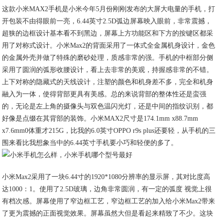
这款小米MAX2手机是小米今年5月份刚刚发布的大屏大电量的手机，打
开包装不由得眼前一亮，6.44英寸2.5D弧边屏幕映入眼前，非常震撼，
超狭的边框设计基本看不到黑边，屏幕上方功能区和下方的按键区都采
用了对称式设计。小米Max2的背面采用了一体式全金属机身设计，金色
的金属外壳并做了特殊的磨砂处理，质感非常的强。手机的中框部分侧
采用了圆润的弧形收腰设计，看上去非常的美观，持握感非常的不错。
上下对称的隐藏式的天线设计，注塑的颜色和机身差不多，完全和机身
融入为一体，使得背部更具有美感。总的来说背部的整体性还是蛮强
的，无论是左上角的摄像头与双色温闪光灯，还是中间的指纹识别，都
好像是点缀在其背部的装饰。小米MAX2尺寸是174.1mm x88.7mm
x7.6mm0体重才215G，比我的6.0英寸OPPO r9s plus还要轻，从手机的三
围来看比我想象当中的6.44英寸手机要小巧和轻便的多了。
小米Max2采用了一块6.44寸的1920*1080分辨率的显示屏，其对比度高
达1000：1。使用了2.5D玻璃，边角非常圆润，有一定的弧度 视觉上很
有档次感。屏幕使用了窄边框工艺，窄边框工艺的加入给小米Max2带来
了更为震撼的正面视觉效果。屏幕虽然大但是看起来精致了不少。这块