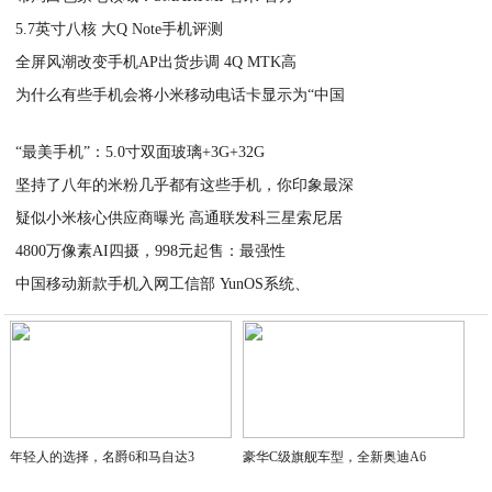
5.7英寸八核 大Q Note手机评测
2020-07-18
全屏风潮改变手机AP出货步调 4Q MTK高
2020-07-18
为什么有些手机会将小米移动电话卡显示为“中国
2020-07-18
2020-07-18
“最美手机”：5.0寸双面玻璃+3G+32G
坚持了八年的米粉几乎都有这些手机，你印象最深
2020-07-18
疑似小米核心供应商曝光 高通联发科三星索尼居
2020-07-18
4800万像素AI四摄，998元起售：最强性
2020-07-18
中国移动新款手机入网工信部 YunOS系统、
2020-07-18
2020-07-18
年轻人的选择，名爵6和马自达3
豪华C级旗舰车型，全新奥迪A6