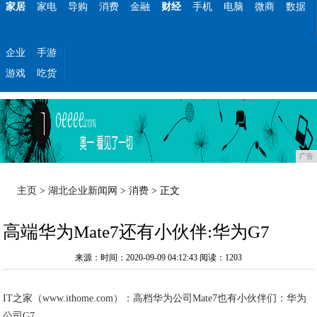
家居
家电
导购
消费
金融
财经
手机
电脑
微商
数据
企业
手游
游戏
吃货
广告
主页
>
湖北企业新闻网
>
消费
> 正文
高端华为Mate7还有小伙伴:华为G7
来源：时间：2020-09-09 04:12:43
阅读：1203
IT之家（www.ithome.com）：高档华为公司Mate7也有小伙伴们：华为
公司G7