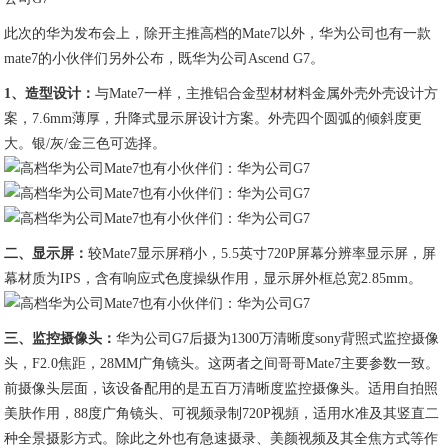
此次的华为发布会上，除开主推高档的Mate7以外，华为公司也有一款
mate7的小伙伴们另外公布，既华为公司Ascend G7。
1、造型设计：
与Mate7一样，主推铝合金型材材料金属外壳外壳设计方
案，7.6mm薄厚，升降式显示屏设计方案。外壳四个圆弧的倾斜度更
大。银/灰/金三色可选择。
二、显示屏：
较Mate7显示屏稍小，5.5英寸720P屏幕分辨率显示屏，屏
幕材质为IPS，含有响应式色度操纵作用，显示屏外框总宽2.85mm。
三、监控摄像头：
华为公司G7后摄为1300万清晰度sony背照式监控摄像
头，F2.0焦距，28MM广角镜头。这两者之间哥哥Mate7主要参数一致。
前摄像头层面，该设备配用的是五百万清晰度监控摄像头。适用自拍照
美肤作用，88度广角镜头、可视频录制720P视頻，适用水准及其竖直二
种全景摄影方式。除此之外也有急速摄录、美颜视频及其全焦方式等作