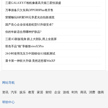
·
三星GALAXYJ7相机像素高天猫三星恒源盛
·
万事俱备只欠东风OPPOR9Plus将开售
·
荣耀畅玩6评测599元享柔光自拍新感觉
·
国产良心企业佳域老机型S3升级安卓7
·
你的年龄适合用哪种护肤品?
·
三星A5新版现身:跟上大部队,用上全面屏
·
双色手品“镜”享极致vivoX5Pro
·
24小时使用无压力中国移动A1续航测试
·
显卡第一神软大升级:竟然还想着WinXP
网站导航
资讯
汽车
娱乐
教育
家居
财经
企业
游戏
时尚
商讯
消费
微商
帮助中心