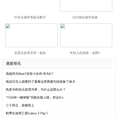
中百仓储常青路店数字
2020湖北城市英雄
买普拉多再等等！新款
年轻人的选择，名爵6
最新资讯
·
高端华为Mate7还有小伙伴:华为G7
·
电信日马上就要到了看看运营商都为咱准备了啥大
·
热卖36年的元祖雪月饼，为什么还那么火？
·
“15分钟一键体验”功能全新上线，舒达iCo
·
三十而立，迎难而上
·
秋季出游用三星Galaxy Z Flip 5