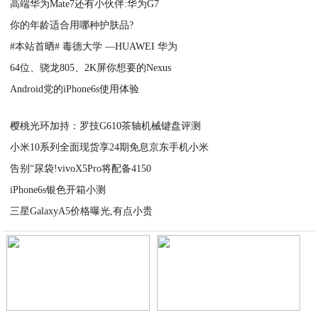
高端华为Mate7还有小伙伴:华为G7
你的年龄适合用哪种护肤品?
2020-09-09
#本站首晒# 毒德大学 —HUAWEI 华为
2020-09-08
64位、骁龙805、2K屏你想要的Nexus
2020-09-08
Android党的iPhone6s使用体验
2020-09-08
2020-09-08
樱桃光环加持：罗技G610茶轴机械键盘评测
小米10系列全面现货享24期免息京东手机小米
2020-09-08
告别“尿袋!vivoX5Pro将配备4150
2020-09-08
iPhone6s银色开箱小测
2020-09-08
三星GalaxyA5价格曝光,有点小贵
2020-09-08
2020-09-08