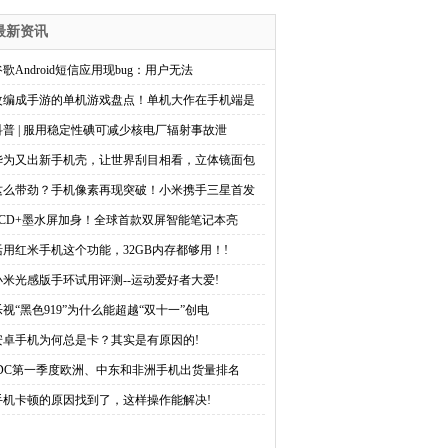
最新资讯
谷歌Android短信应用现bug：用户无法
改编成手游的单机游戏盘点！单机大作在手机端是
科普 | 服用稳定性碘可减少核电厂辐射事故泄
华为又出新手机壳，让世界刮目相看，立体镜面包
这么带劲？手机像素再现突破！小米携手三星首发
LCD+墨水屏加身！全球首款双屏智能笔记本亮
活用红米手机这个功能，32GB内存都够用！!
小米光感版手环试用评测--运动爱好者大爱!
乐视“黑色919”为什么能超越“双十一”创电
安卓手机为何总是卡？其实是有原因的!
IDC第一季度欧洲、中东和非洲手机出货量排名
手机卡顿的原因找到了，这样操作能解决!