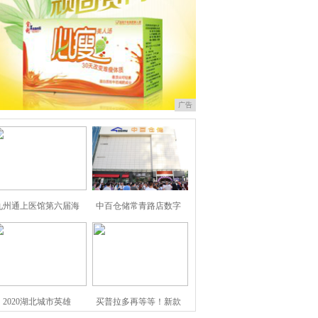
广告
九州通上医馆第六届海
中百仓储常青路店数字
2020湖北城市英雄
买普拉多再等等！新款