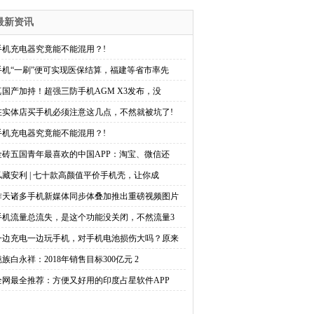
最新资讯
手机充电器究竟能不能混用？!
手机“一刷”便可实现医保结算，福建等省市率先
真国产加持！超强三防手机AGM X3发布，没
在实体店买手机必须注意这几点，不然就被坑了!
手机充电器究竟能不能混用？!
金砖五国青年最喜欢的中国APP：淘宝、微信还
私藏安利 | 七十款高颜值平价手机壳，让你成
昨天诸多手机新媒体同步体叠加推出重磅视频图片
手机流量总流失，是这个功能没关闭，不然流量3
一边充电一边玩手机，对手机电池损伤大吗？原来
魅族白永祥：2018年销售目标300亿元 2
全网最全推荐：方便又好用的印度占星软件APP