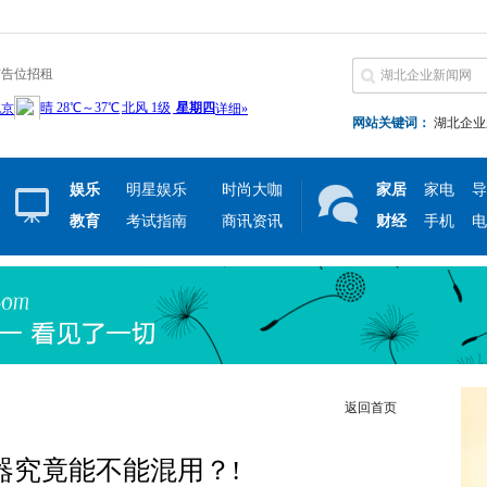
广告位招租
网站关键词：
湖北企业
娱乐
明星娱乐
时尚大咖
家居
家电
导
教育
考试指南
商讯资讯
财经
手机
电
返回首页
器究竟能不能混用？!