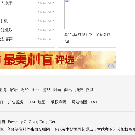
？原来
2021-03-02
2021-03-02
手机
2021-03-02
创娱乐
2021-03-02
豪华C级旗舰车型，全新奥迪
法推荐
2021-03-01
A6
广告
教育
家居
财经
企业
游戏
时尚
商讯
消费
微商
们
-
广告服务
-
XML地图
-
版权声明
-
网站地图
TXT
所有
Power by CnGuangDong.Net
频、音频等资料均来自互联网，不代表本站赞同其观点，本站亦不为其版权负