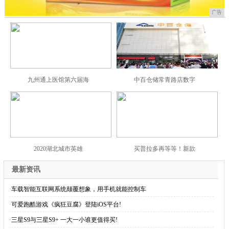
广告
九州通上医馆第六届海
中百仓储常青路店数字
2020湖北城市英雄
买普拉多再等等！新款
最新资讯
·
车载智能互联网系统颠覆想象，用手机就能控制车
·
可爱跑酷游戏《疯狂豆腐》登陆iOS平台!
·
三星S9与三星S9+ 一大一小谁更值得买!