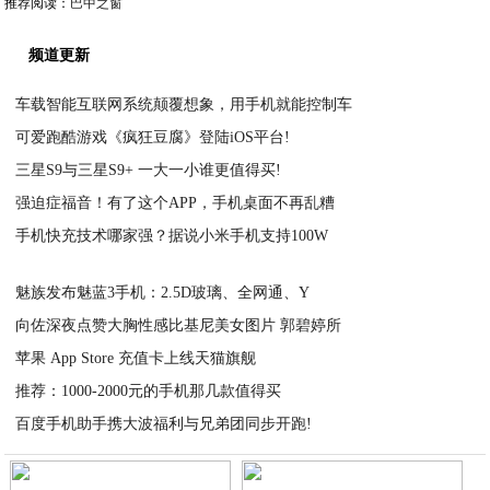
推荐阅读：
巴中之窗
频道更新
车载智能互联网系统颠覆想象，用手机就能控制车
可爱跑酷游戏《疯狂豆腐》登陆iOS平台!
2021-03-04
三星S9与三星S9+ 一大一小谁更值得买!
2021-03-04
强迫症福音！有了这个APP，手机桌面不再乱糟
2021-03-04
手机快充技术哪家强？据说小米手机支持100W
2021-03-04
2021-03-04
魅族发布魅蓝3手机：2.5D玻璃、全网通、Y
向佐深夜点赞大胸性感比基尼美女图片 郭碧婷所
2021-03-04
苹果 App Store 充值卡上线天猫旗舰
2021-03-04
推荐：1000-2000元的手机那几款值得买
2021-03-03
百度手机助手携大波福利与兄弟团同步开跑!
2021-03-03
2021-03-03