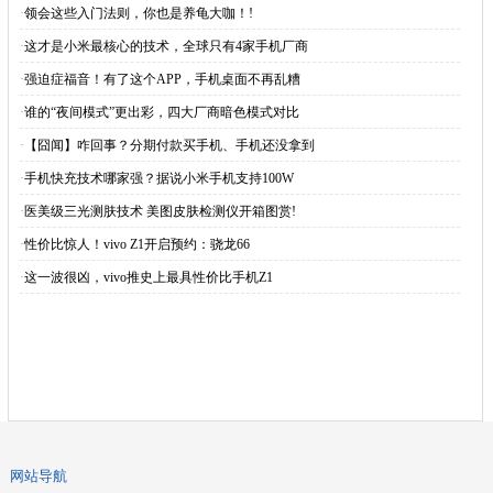
·
领会这些入门法则，你也是养龟大咖！!
·
这才是小米最核心的技术，全球只有4家手机厂商
·
强迫症福音！有了这个APP，手机桌面不再乱糟
·
谁的“夜间模式”更出彩，四大厂商暗色模式对比
·
【囧闻】咋回事？分期付款买手机、手机还没拿到
·
手机快充技术哪家强？据说小米手机支持100W
·
医美级三光测肤技术 美图皮肤检测仪开箱图赏!
·
性价比惊人！vivo Z1开启预约：骁龙66
·
这一波很凶，vivo推史上最具性价比手机Z1
网站导航