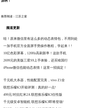
源啊！
推荐阅读：
江苏之窗
频道更新
哇！原来微信里有这么多的动态表情包，不用到处
一加手机官方全面屏手势操作教程，学起来！!
2021-03-05
10亿色彩屏幕，120Hz高刷新率！这款手机
2021-03-05
2699元的美版三星S9上手体验，还买啥国行
2021-03-05
iPhone微信也能动态表情！这里一招搞定！
2021-03-05
2021-03-05
千元机大杀器，性能配置完美，vivo Z1全
联想乐檬K3开箱评测：真的好一点!
2021-03-05
499元/对抗红米2A 联想推乐檬K3任性版
2021-03-05
千元级安卓智能机 联想乐檬K3即将登场!
2021-03-05