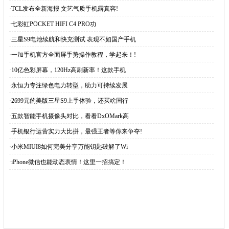
·
TCL发布全新海报 文艺气质手机露真容!
·
七彩虹POCKET HIFI C4 PRO功
·
三星S9电池续航和快充测试 表现不如国产手机
·
一加手机官方全面屏手势操作教程，学起来！!
·
10亿色彩屏幕，120Hz高刷新率！这款手机
·
永恒力专注绿色电力转型，助力可持续发展
·
2699元的美版三星S9上手体验，还买啥国行
·
五款智能手机摄像头对比，看看DxOMark高
·
手机银行运营实力大比拼，最强王者等你来争夺!
·
小米MIUI8如何完美分享万能钥匙破解了Wi
·
iPhone微信也能动态表情！这里一招搞定！