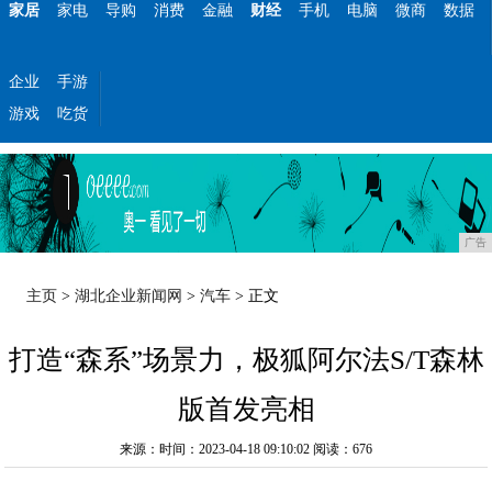
家居
家电
导购
消费
金融
财经
手机
电脑
微商
数据
企业
手游
游戏
吃货
广告
主页
>
湖北企业新闻网
>
汽车
> 正文
打造“森系”场景力，极狐阿尔法S/T森林
版首发亮相
来源：时间：2023-04-18 09:10:02
阅读：676