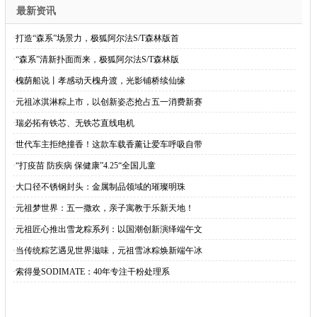
最新资讯
·
打造“森系”场景力，极狐阿尔法S/T森林版首
·
“森系”清新扑面而来，极狐阿尔法S/T森林版
·
槐荫船说丨孝感动天槐舟渡，光影铺桥续仙缘
·
元祖冰淇淋粽上市，以创新姿态抢占五一消费新赛
·
瑞必拓有铁芯、无铁芯直线电机
·
世代车主拒绝撞香！这款车载香薰让爱车呼吸自带
·
“打疫苗 防疾病 保健康”4.25“全国儿童
·
大口径不锈钢封头：金属制品领域的璀璨明珠
·
元祖梦世界：五一撒欢，亲子寓教于乐新天地！
·
元祖匠心推出雪龙粽系列：以国潮创新演绎端午文
·
当传统粽艺遇见世界滋味，元祖雪冰粽焕新端午冰
·
索得曼SODIMATE：40年专注干粉处理系