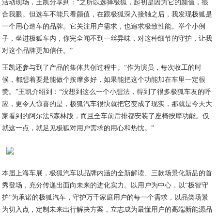
活动现场，王凯分享到：“之所以选择极狐，起初是因为它的颜值，很
合我眼。但选车不能只看颜值，在跟极狐深入接触之后，我发现极狐是
一个用心造车的品牌。它关注用户需求，也追求极致性能。举个小例
子，坐进极狐车内，你完全闻不到一丝异味，对这种细节的守护，让我
对这个品牌更加信任。”
王凯还参与到了产品的集体共创过程中。“作为演员，每次收工的时
候，都想着要是能做个按摩多好，如果能把这个功能加在车里一定很
赞。”王凯介绍到：“没想到这么一个小想法，得到了很多极狐车友的呼
应，更令人惊喜的是，极狐汽车很快就把它变成了现实，那就是今天大
家看到的阿尔法S森林版，而且全车前后排都安装了座椅按摩功能。仅
就这一点，就足见极狐对用户需求的用心和热忱。”
本届上海车展，极狐汽车以品牌内涵的全新解读、三款场景化新品的首
秀登场，充分传递出面向未来的进化实力。以用户为中心，以“极智守
护”为承诺的极狐汽车，守护万千家庭用户的每一个需求，以品类场景
为切入点，定制未来出行解决方案，立志成为最懂用户的高端新能源品