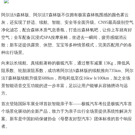
阿尔法S森林版、阿尔法T森林版不仅拥有极富森林氛围感的颜色雾云
灰，还实现了舒适、续航、智能、安全等全面升级。CN95最高级别空气
净化滤芯，配合森林木质气息香氛，打造出森林氧吧，让你上车就有好
空气；全车配备沉浸式SPA按摩座椅，坐进去一瞬间，疲劳感烟消云
散；新车还提供露营、休憩、宝宝等多种情景模式，完美匹配用户的各
种出行场景。
向来以长续航、真续航著称的极狐汽车，通过整车减重 13Kg，降低风
阻系数、轮胎滚阻系数，成功将阿尔法S森林版的续航推向735km、阿尔
法T森林版续航升级至688km，而电耗低至仅16kw·h/100km，加之全场
景智能语音交互功能的进一步丰富，足以让用户能够从容驰骋诗与远
方。
首次登陆国际车展全球首款智能亲子车——极狐汽车考拉是极狐汽车首
个场景化驱动的全新产品，致力于为亲子出行全场景提供系统性解决方
案。新车是中国妇幼保健协会《母婴友好型汽车》团体标准的首个响应
者。