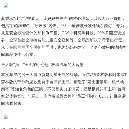
其秉承“让宝宝被看见，让妈妈被关注”的核心理念，以六大行业首创，
包括“奶嘴座舱”、“牙咬级”内饰、265nm最佳波长紫外线杀菌灯、专为
儿童安全标准设计的加长侧气帘、CAS中科院黑科技、99%杀菌空调滤
芯、全球首款全电控智能儿童安全座椅等，全场景解决了母婴出行需
求，在给宝宝周全保护的同时，也为妈妈构建了一个身心放松的情绪空
间和品质生活链接。
最大牌“员工”王凯的小心思 极狐汽车的大智慧
本次车展的另一大看点就是明星王凯的登场。阿尔法S森林版和阿尔法T
森林版的部分巧思妙想竟来自演员王凯。塑造了“靖王萧景琰、机长顾
南亭”等知名角色的王凯，不仅是实力派演员，还是极狐的车主和“首席
智驾体验官”。车展上，这位极狐最大牌的“员工”现身打Call，让展台瞬
间沸腾起来。