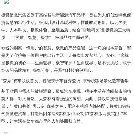
极狐是北汽集团旗下高端智能新能源汽车品牌，旨在为人们创造绿色便
捷智慧的出行生活。极狐以设计温暖科技，性能驱动创新。以无界美
学、人本科技、极致体验、至臻品质，结合“雪地精灵”北极狐的三大特
质——“灵敏、智慧、极致”，极狐品牌生而破界。
敏锐的洞察、懂用户的智慧、极致的产品性能，这一切的根本宗旨，都
是为了守护每一位用户的出行生活，让每次出发都舒心、安心。“这就
是极狐的初心——生而破界，极智守护！生而破界，是不畏挑战，敢于
突破的品牌精神; 极智守护，是释放科技的包容心。”
“森系”双车联袂首发、智能亲子车首秀登场 演绎极狐场景化造车哲学
基于对用户需求的敏锐洞察，极狐汽车发现，很多生活在喧闹都市的精
英人群，对大自然、大森林有着强烈的渴望。为此，其以科技链接场
景，与黄山共创“雾云灰”森林之色，配合有机绿内饰搭配，将黄山独特
气质搬进汽车，打造出阿尔法S森林版和阿尔法T森林版两款“森系”车
型，让生活在繁华都市里的人能够回归自然。