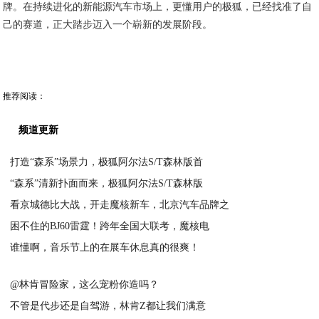
牌。在持续进化的新能源汽车市场上，更懂用户的极狐，已经找准了自
己的赛道，正大踏步迈入一个崭新的发展阶段。
推荐阅读：
频道更新
打造“森系”场景力，极狐阿尔法S/T森林版首
“森系”清新扑面而来，极狐阿尔法S/T森林版
2023-04-18
看京城德比大战，开走魔核新车，北京汽车品牌之
2023-04-18
困不住的BJ60雷霆！跨年全国大联考，魔核电
2025-01-22
谁懂啊，音乐节上的在展车休息真的很爽！
2024-12-31
2023-03-24
@林肯冒险家，这么宠粉你造吗？
不管是代步还是自驾游，林肯Z都让我们满意
2023-03-23