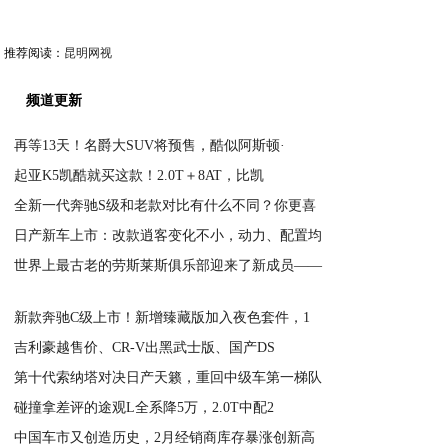
推荐阅读：
昆明网视
频道更新
再等13天！名爵大SUV将预售，酷似阿斯顿·
起亚K5凯酷就买这款！2.0T＋8AT，比凯
2020-09-14
全新一代奔驰S级和老款对比有什么不同？你更喜
2020-09-14
日产新车上市：改款逍客变化不小，动力、配置均
2020-09-14
世界上最古老的劳斯莱斯俱乐部迎来了新成员——
2020-09-14
2020-09-14
新款奔驰C级上市！新增臻藏版加入夜色套件，1
吉利豪越售价、CR-V出黑武士版、国产DS
2020-09-14
第十代索纳塔对决日产天籁，重回中级车第一梯队
2020-09-14
碰撞拿差评的途观L全系降5万，2.0T中配2
2020-09-14
中国车市又创造历史，2月经销商库存暴涨创新高
2020-03-03