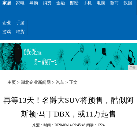
家居
家电
导购
消费
金融
财经
手机
电脑
微商
数据
企业
手游
游戏
吃货
广告
主页
>
湖北企业新闻网
>
汽车
> 正文
再等13天！名爵大SUV将预售，酷似阿
斯顿·马丁DBX，或11万起售
来源：时间：2020-09-14 09:45:46
阅读：1224