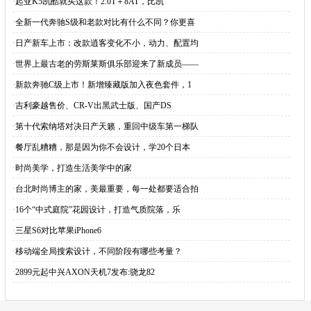
·
起亚K5凯酷就买这款！2.0T＋8AT，比凯
·
全新一代奔驰S级和老款对比有什么不同？你更喜
·
日产新车上市：改款逍客变化不小，动力、配置均
·
世界上最古老的劳斯莱斯俱乐部迎来了新成员——
·
新款奔驰C级上市！新增臻藏版加入夜色套件，1
·
吉利豪越售价、CR-V出黑武士版、国产DS
·
第十代索纳塔对决日产天籁，重回中级车第一梯队
·
餐厅乱糟糟，那是因为你不会设计，学20个日本
·
时尚美学，打造生活美学中的家
·
台北时尚博主的家，美最重要，每一处都要适合拍
·
16个“中式庭院”花园设计，打造气质院落，乐
·
三星S6对比苹果iPhone6
·
移动端全局搜索设计，不同阶段有哪些考量？
·
2899元起中兴AXON天机7发布:骁龙82