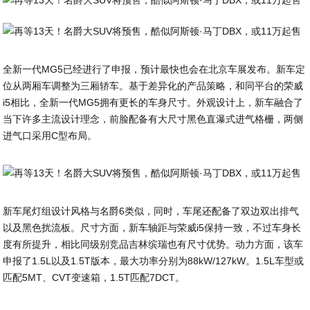
全新一代MG5已经进行了申报，预计最快也会在北京车展发布。新车定
位从两厢车调整为三厢轿车。基于差异化的产品策略，和同平台的荣威
i5相比，全新一代MG5拥有更长的车身尺寸。外观设计上，新车融合了
当下许多主流设计理念，前脸配备有大尺寸黑色直瀑式进气格栅，两侧
进气口采用C型布局。
新车尾灯组设计风格与名爵6类似，同时，车尾还配备了双边双出排气
以及黑色扰流板。尺寸方面，新车轴距与荣威i5保持一致，不过车身长
度有所提升，相比同级别竞品吉林缤瑞也有尺寸优势。动力方面，该车
申报了1.5L以及1.5T版本，最大功率分别为88kW/127kW。1.5L车型或
匹配5MT、CVT变速箱，1.5T匹配7DCT。