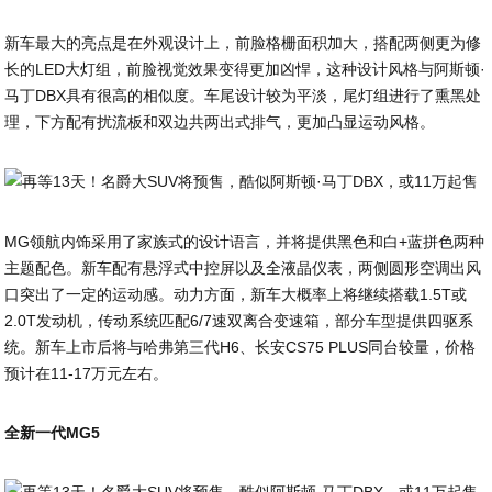
新车最大的亮点是在外观设计上，前脸格栅面积加大，搭配两侧更为修
长的LED大灯组，前脸视觉效果变得更加凶悍，这种设计风格与阿斯顿·
马丁DBX具有很高的相似度。车尾设计较为平淡，尾灯组进行了熏黑处
理，下方配有扰流板和双边共两出式排气，更加凸显运动风格。
MG领航内饰采用了家族式的设计语言，并将提供黑色和白+蓝拼色两种
主题配色。新车配有悬浮式中控屏以及全液晶仪表，两侧圆形空调出风
口突出了一定的运动感。动力方面，新车大概率上将继续搭载1.5T或
2.0T发动机，传动系统匹配6/7速双离合变速箱，部分车型提供四驱系
统。新车上市后将与哈弗第三代H6、长安CS75 PLUS同台较量，价格
预计在11-17万元左右。
全新一代MG5