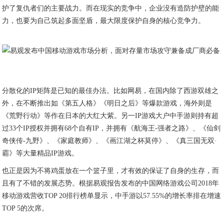
护了复仇者们的主要战力。而在现实的竞争中，企业没有造防护壁的能
力，也要为自己筑起多面坚盾，最大限度保护自身的核心竞争力。
分散化的IP矩阵是已知的最佳办法。比如网易，在国内除了西游双雄之
外，在不断推出如《第五人格》《明日之后》等爆款游戏，海外则是
《荒野行动》等作在日本的大红大紫。另一IP游戏大户中手游则持有超
过33个IP授权并拥有68个自有IP，并拥有《航海王-强者之路》、《仙剑
奇侠传-九野》、《家庭教师》、《画江湖之杯莫停》、《真三国无双·
霸》等大量精品IP游戏。
也正是因为不将鸡蛋放在一个篮子里，才有效的保证了自身的生存，而
且有了不错的发展态势。根据易观报告发布的中国网络游戏公司2018年
移动游戏营收TOP 20排行榜单显示，中手游以57.55%的增长率排在增速
TOP 5的次席。