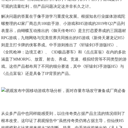
可观的流量红利，但产品问题决定这并非长久之计。
解决问题的答案在于像手游学习重度化发展。根据知名行业媒体游戏陀
螺整理的42家厂商总共100款手游、小游戏和H5游戏的2019年Q2产品列
表显示，由蝴蝶互动推出的《御天传奇H5》是主打恋爱养成的三国题材
RPG游戏，九翎网络与完美世界共同推出的H5游戏《新倚天屠龙记H5》
则是主打卡牌的侠客养成。中手游则推出了《轩辕剑3手游版H5》、
《全民枪神：边境王者》、《3D极品赛车》和《点点富翁》在内的多款
涵盖了MMORPG、放置、射击、养成、竞速、模拟经营等不同类型的游
戏。这些产品都布局了不同的细分赛道，其中《轩辕剑3手游版H5》与
《点点富翁》还是具备了IP背景的产品。
从众多产品中也同样能感受到，以往传奇类占据产品主流的情况得到了
根本改变。这印证了易观报告中“虽然传奇类仍将占据主导，但仙侠H5
的规模和占比将越来越大”的判断，毕竟，中手游此前推出的《凡人飞