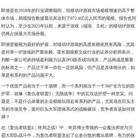
即便是在2018年的行业调整期间，但移动IP游戏市场规模增速仍高于整
体市场，易观报告数据显示其达到了972.4亿元人民币的规模。报告也同
时认为，至少在2021年以前，来源于游戏（端游、主机）的移动IP游戏
仍将占据最大市场份额。
即便是被视为最好的护盾，对移动IP游戏的高度依赖依然有风险，尤其
是对单一IP游戏的严重依赖。某长期观察文娱行业的证券分析师表示，
判断一家公司的持续盈利能力以及IPO能否成功闯关，产品构成是重要
的标准之一，产品过于单一存在一定的风险，但产品是具体细分的，如
果是有系列的产品问题不大。
一个优质产品相当于一个盾牌，而一个系列相当于一个360°全方位的防
护罩，就像《复仇者联盟3：无限战争》中的瓦坎达护壁一样坚实。问
题是，不是什么体量的企业都能玩得起有系列的产品，尤其现在巨头主
导的市场竞争，面对巨头大军团体系式的战略碾压，竞争者应该如何抉
择？
在《复仇者联盟4：终局之战》中，奇异博士带领的一众魔法师在与灭
霸大部队战斗中，为复仇者联盟支起了众多分散的魔法盾牌，有力的保