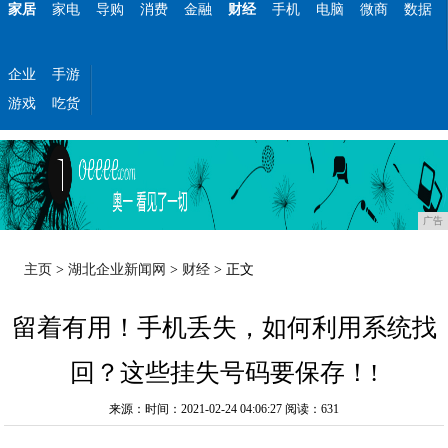
家居
家电
导购
消费
金融
财经
手机
电脑
微商
数据
企业
手游
游戏
吃货
广告
主页
>
湖北企业新闻网
>
财经
> 正文
留着有用！手机丢失，如何利用系统找
回？这些挂失号码要保存！!
来源：时间：2021-02-24 04:06:27
阅读：631