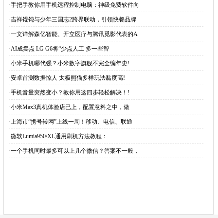
·
手把手教你用手机远程控制电脑：神级免费软件向
·
吉祥馄饨与少年三国志2跨界联动，引领快餐品牌
·
一文详解森亿智能、开立医疗与腾讯觅影代表的A
·
AI成卖点 LG G6将“少点人工 多一些智
·
小米手机哪代强？小米数字旗舰不完全编年史!
·
安卓首测数据惊人 太极熊猫多样玩法黏度高!
·
手机音量突然变小？教你用这四步轻松解决！!
·
小米Max3真机体验店已上，配置意料之中，做
·
上海市“携号转网”上线一周！移动、电信、联通
·
微软Lumia950/XL通用刷机方法教程：
·
一个手机同时最多可以上几个微信？答案不一般，