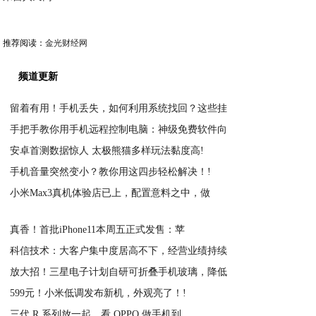
推荐阅读：
金光财经网
频道更新
留着有用！手机丢失，如何利用系统找回？这些挂
手把手教你用手机远程控制电脑：神级免费软件向
2021-02-24
安卓首测数据惊人 太极熊猫多样玩法黏度高!
2021-02-24
手机音量突然变小？教你用这四步轻松解决！!
2021-02-23
小米Max3真机体验店已上，配置意料之中，做
2021-02-23
2021-02-23
真香！首批iPhone11本周五正式发售：苹
科信技术：大客户集中度居高不下，经营业绩持续
2021-02-23
放大招！三星电子计划自研可折叠手机玻璃，降低
2021-02-23
599元！小米低调发布新机，外观亮了！!
2021-02-23
三代 R 系列放一起，看 OPPO 做手机到
2021-02-23