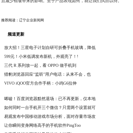
且减少褶皱带来的影响。至于产品表现如何，就让我们拭目以待。
推荐阅读：
辽宁企业新闻网
频道更新
放大招！三星电子计划自研可折叠手机玻璃，降低
599元！小米低调发布新机，外观亮了！!
2021-02-23
三代 R 系列放一起，看 OPPO 做手机到
2021-02-23
猎豹浏览器回应“监听”用户电话：从来不会，也
2021-02-23
VIVO iQOO官方合作手柄：小鸡G6拉伸
2021-02-23
2021-02-23
唏嘘！百度浏览器黯然退场：已不再更新，仅本地
如何同时一台手机开三个微信？只需两个设置就可
2021-02-23
易观发布中国移动游戏市场分析，面对存量市场攻
2021-02-23
让你瞬间变身网络高手的手机软件PingToo
2021-02-23