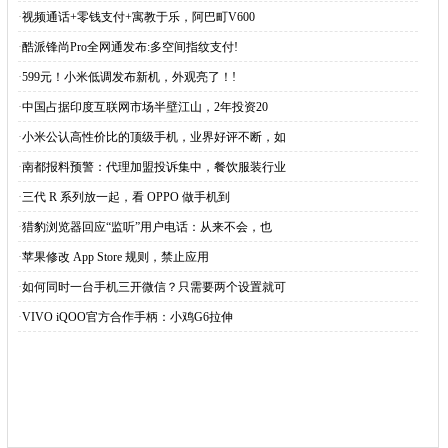
·
视频通话+零钱支付+寓教于乐，阿巴町V600
·
酷派锋尚Pro全网通发布:多空间指纹支付!
·
599元！小米低调发布新机，外观亮了！!
·
中国占据印度互联网市场半壁江山，2年投资20
·
小米公认高性价比的顶级手机，业界好评不断，如
·
南都报料预警：代理加盟投诉集中，餐饮服装行业
·
三代 R 系列放一起，看 OPPO 做手机到
·
猎豹浏览器回应“监听”用户电话：从来不会，也
·
苹果修改 App Store 规则，禁止应用
·
如何同时一台手机三开微信？只需要两个设置就可
·
VIVO iQOO官方合作手柄：小鸡G6拉伸