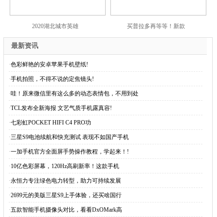
2020湖北城市英雄
买普拉多再等等！新款
最新资讯
·
色彩鲜艳的安卓苹果手机壁纸!
·
手机拍照，不得不说的定焦镜头!
·
哇！原来微信里有这么多的动态表情包，不用到处
·
TCL发布全新海报 文艺气质手机露真容!
·
七彩虹POCKET HIFI C4 PRO功
·
三星S9电池续航和快充测试 表现不如国产手机
·
一加手机官方全面屏手势操作教程，学起来！!
·
10亿色彩屏幕，120Hz高刷新率！这款手机
·
永恒力专注绿色电力转型，助力可持续发展
·
2699元的美版三星S9上手体验，还买啥国行
·
五款智能手机摄像头对比，看看DxOMark高