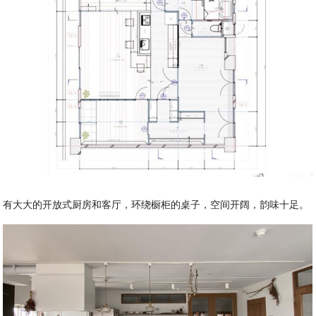
有大大的开放式厨房和客厅，环绕橱柜的桌子，空间开阔，韵味十足。