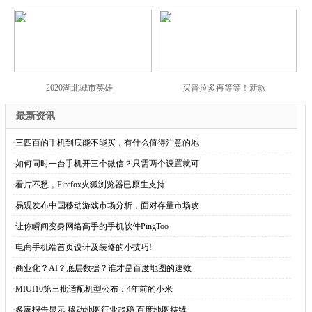
2020湖北城市英雄
买普拉多再等等！新款
最新资讯
·
三四百的手机到底能不能买，有什么值得注意的地
·
如何同时一台手机开三个微信？只需两个设置就可
·
看片不愁，Firefox火狐浏览器已原生支持
·
易观发布中国移动游戏市场分析，面对存量市场攻
·
让你瞬间变身网络高手的手机软件PingToo
·
电商手机端首页设计及装修的小技巧!
·
商业化？AI？底层数据？谁才是百度地图的速效
·
MIUI10第三批适配机型公布：4年前的小米
·
多家报告显示:移动地图行业趋稳 百度地图持续