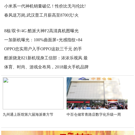
小米系一代神机销量破亿！性价比无与伦比!
2021-02-22
​春风送万岗,武汉普工月薪高至8700元!火
2021-02-22
2021-02-22
8核/双卡/4G 酷派大神F2高清真机图曝光
一加新机曝光：100%曲面屏+光感指纹+84
2021-02-22
OPPO忠实用户入手OPPO这款三千元 的手
2021-02-22
酷派骁龙821新机现身工信部：浓浓乐视风 最
2021-02-22
体育、时尚、游戏全布局，2018最火手机品牌
2021-02-22
2021-02-22
九州通上医馆第六届海派膏方节
中百仓储常青路店数字化升级一周