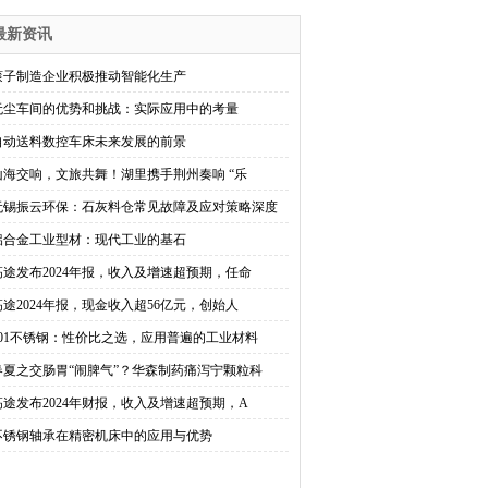
最新资讯
滚子制造企业积极推动智能化生产
无尘车间的优势和挑战：实际应用中的考量
自动送料数控车床未来发展的前景
山海交响，文旅共舞！湖里携手荆州奏响 “乐
无锡振云环保：石灰料仓常见故障及应对策略深度
铝合金工业型材：现代工业的基石
高途发布2024年报，收入及增速超预期，任命
高途2024年报，现金收入超56亿元，创始人
201不锈钢：性价比之选，应用普遍的工业材料
春夏之交肠胃“闹脾气”？华森制药痛泻宁颗粒科
高途发布2024年财报，收入及增速超预期，A
不锈钢轴承在精密机床中的应用与优势