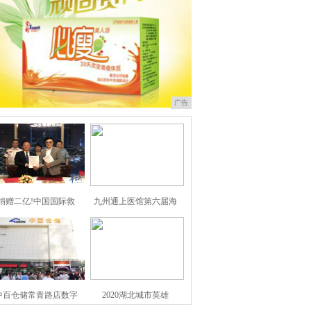
广告
捐赠二亿!中国国际救
九州通上医馆第六届海
中百仓储常青路店数字
2020湖北城市英雄