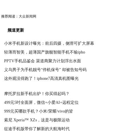
推荐阅读：
大众新闻网
频道更新
小米手机新设计曝光：前后四摄，侧滑可扩大屏幕
轻薄而智美，超薄国产旗舰智能手机不输ipho
2020-07-05
PPTV手机品鉴会 渠道商聚力计划浮出水面
2020-07-05
义乌男子为手机靓号“停机保号” 却被告知号码
2020-07-05
这外观没得跑了！iphone7高清真机图曝光
2020-07-05
2020-07-05
摩托罗拉新手机出炉！你买得起吗？
499元5吋全面屏，微信+小爱AI+远程定位
2020-07-04
999元买哪款手机？小米/荣耀/vivo的皆
2020-07-04
索尼 Xperia™ XZs，这是与极限运动
2020-07-04
征途手机版带你了解新的大航海时代
2020-07-04