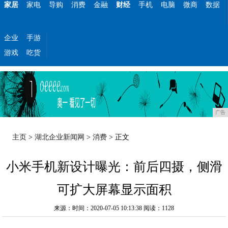
家居
家电
导购
消费
金融
财经
手机
电脑
微商
数据
企业
手游
游戏
吃货
广告
主页
>
湖北企业新闻网
>
消费
> 正文
小米手机新设计曝光：前后四摄，侧滑
可扩大屏幕显示面积
来源：时间：2020-07-05 10:13:38
阅读：1128