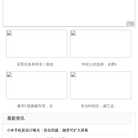
广告
买普拉多再等等！新款
年轻人的选择，名爵6
豪华C级旗舰车型，全
专治纠结症，威兰达、
最新资讯
·
小米手机新设计曝光：前后四摄，侧滑可扩大屏幕