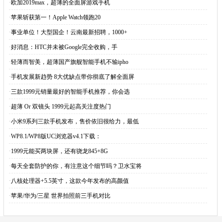
·
欧加2019max，超薄的全面屏游戏手机
·
苹果斩获第一！Apple Watch领跑20
·
事业单位！大型国企！云南最新招聘，1000+
·
好消息：HTC并未被Google完全收购，手
·
轻薄而智美，超薄国产旗舰智能手机不输ipho
·
手机发展新趋势 8大优缺点带你彻底了解全面屏
·
三款1999元销量最好的智能手机推荐，你会选
·
超薄 Or 双镜头 1999元起高关注度热门
·
小米9系列三款手机发布，售价依旧很给力，最低
·
WP8.1/WP8版UC浏览器v4.1下载：
·
1999元能买两块屏，​还有骁龙845+8G
·
每天全套防护的你，有注意这个细节吗？卫水宝将
·
八核处理器+5.5英寸，这款今年发布的高颜值
·
苹果/华为/三星 世界拍照前三手机对比