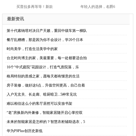
买普拉多再等等！新款
年轻人的选择，名爵6
最新资讯
·
第十代索纳塔对决日产天籁，重回中级车第一梯队
·
餐厅乱糟糟，那是因为你不会设计，学20个日本
·
时尚美学，打造生活美学中的家
·
台北时尚博主的家，美最重要，每一处都要适合拍
·
16个“中式庭院”花园设计，打造气质院落，乐
·
格局特别的质感之家，愿每天都有惬意的生活
·
房子装修，做好这6点，升值空间更高，自己住着
·
入户无玄关、长走廊、暗厨暗卫...5种常见坑
·
难以相信这么小的客厅居然可以安放书架
·
“老”房换新内外兼修，智能家居随开启心掌控双
·
未来的智能家居是怎样的？智慧衣柜辅助选衣，5
·
华为P9Plus创历史新低