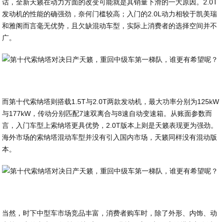
话，全新天籁在动力方面的改变可能就是其销量下滑的一大原因。2.0T
发动机的性能的确强劲，奈何门槛较高；入门的2.0L动力相较于凯美瑞
和雅阁而言毫无优势，且欠缺混动车型，实际上消费者的选择空间并不
广。
而第十代索纳塔则搭载1.5T与2.0T两款发动机，最大功率分别为125kW
与177kW，传动分别匹配7速双离合与8速自动变速箱。从账面参数而
言，入门车型上索纳塔更具优势，2.0T版本上则是天籁表现更为强劲。
海外市场的索纳塔混动车型并没有引入国内市场，天籁同样没有混动版
本。
当然，时下中型车市场竞品丰富，消费者购车时，除了外形、内饰、动