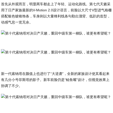
首先从外观而言，明显两车都走上了年轻、运动化路线。第七代天籁采
用了日产家族最新的V-Motion 2.0设计语言，前脸以大尺寸V型进气格栅
搭配银色镀铬饰条，车身则以大量锋利线条勾勒出溜背、低趴的造型，
动感气息一览无余。
新一代索纳塔在颜值上也进行了“大逆袭”，全新的家族设计使其看起来
有几分小号菲斯塔的影子。新车前脸仍是“鲶鱼嘴”设计，但视觉效果上
协调了不少。