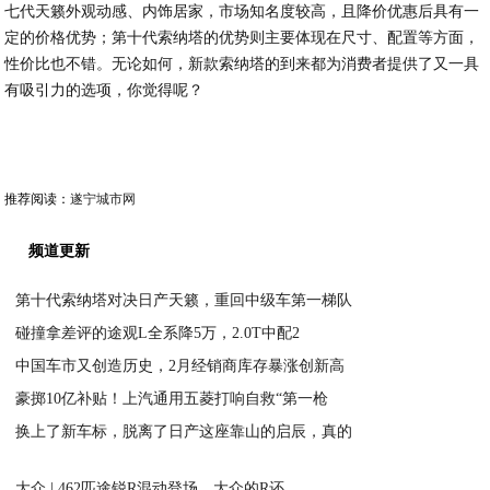
七代天籁外观动感、内饰居家，市场知名度较高，且降价优惠后具有一
定的价格优势；第十代索纳塔的优势则主要体现在尺寸、配置等方面，
性价比也不错。无论如何，新款索纳塔的到来都为消费者提供了又一具
有吸引力的选项，你觉得呢？
推荐阅读：
遂宁城市网
频道更新
第十代索纳塔对决日产天籁，重回中级车第一梯队
碰撞拿差评的途观L全系降5万，2.0T中配2
2020-09-14
中国车市又创造历史，2月经销商库存暴涨创新高
2020-03-03
豪掷10亿补贴！上汽通用五菱打响自救“第一枪
2020-03-03
换上了新车标，脱离了日产这座靠山的启辰，真的
2020-03-03
2020-03-03
大众 | 462匹途锐R混动登场，大众的R还