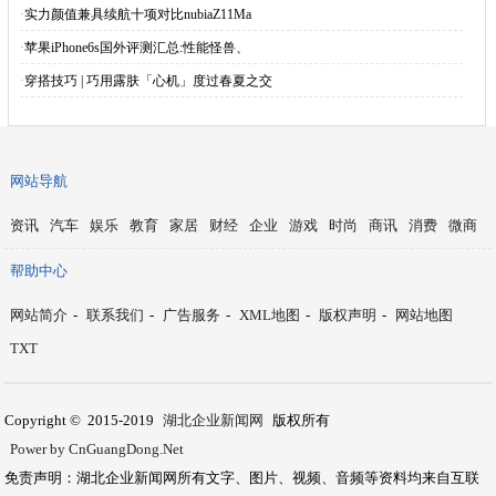
·
实力颜值兼具续航十项对比nubiaZ11Ma
·
苹果iPhone6s国外评测汇总:性能怪兽、
·
穿搭技巧 | 巧用露肤「心机」度过春夏之交
网站导航
资讯
汽车
娱乐
教育
家居
财经
企业
游戏
时尚
商讯
消费
微商
帮助中心
网站简介
-
联系我们
-
广告服务
-
XML地图
-
版权声明
-
网站地图
TXT
Copyright © 2015-2019
湖北企业新闻网
版权所有
Power by CnGuangDong.Net
免责声明：湖北企业新闻网所有文字、图片、视频、音频等资料均来自互联