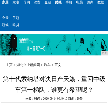
家居
家电
导购
消费
金融
财经
手机
电脑
微商
数据
企业
手游
游戏
吃货
广告
主页
>
湖北企业新闻网
>
汽车
> 正文
第十代索纳塔对决日产天籁，重回中级
车第一梯队，谁更有希望呢？
来源：时间：2020-09-14 09:40:16
阅读：2059