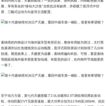
来到内饰方面，天籁则延续了一贯的居家、便利风格，内饰配色较为素
雅，享有美名的“移动大沙发”当然也没有缺席，并搭载了悬浮式中控
屏、三幅式运动方向盘等主流配置。
索纳塔的内饰设计与海外版车型有所区别，整体布局较为简洁，主打黑
色基调并以红色缝线突出运动氛围，悬浮式双联屏设计则加强了几分科
技感。视觉效果上，天籁更为温馨，索纳塔偏向科技。可惜，要是索纳
塔能延续海外版本那套更加动感、有新意的设计，在内饰环节就能更胜
一筹了。
至于动力方面，第七代天籁搭载了2.0L自吸和2.0T涡轮增压两款发动
机，传动匹配CVT无级变速箱，最大功率分别为117kW及185kW。说实