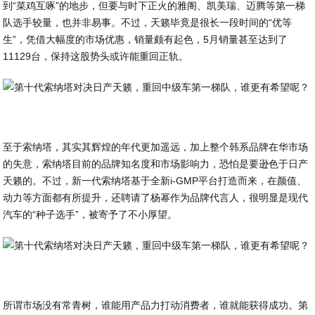
到“菜鸡互啄”的地步，但要与时下正火的雅阁、凯美瑞、迈腾等第一梯
队选手较量，也并非易事。不过，天籁毕竟是很长一段时间的“优等
生”，凭借大幅度的市场优惠，销量颇有起色，5月销量甚至达到了
11129台，保持这股势头或许能重回正轨。
至于索纳塔，其实其辉煌的年代更加遥远，加上整个韩系品牌在华市场
的失意，索纳塔目前的品牌知名度和市场影响力，恐怕是要逊色于日产
天籁的。不过，新一代索纳塔基于全新i-GMP平台打造而来，在颜值、
动力等方面都有所提升，还聘请了杨幂作为品牌代言人，很明显是现代
汽车的“种子选手”，被寄予了不小厚望。
所谓市场没有常青树，谁能用产品力打动消费者，谁就能获得成功。第