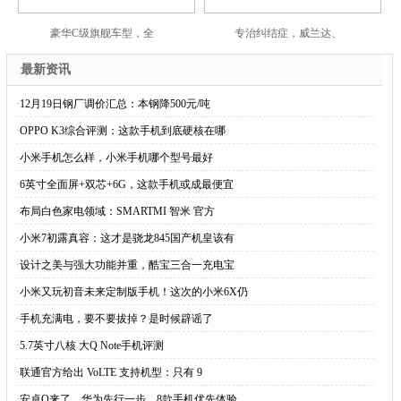
豪华C级旗舰车型，全
专治纠结症，威兰达、
最新资讯
·
12月19日钢厂调价汇总：本钢降500元/吨
·
OPPO K3综合评测：这款手机到底硬核在哪
·
小米手机怎么样，小米手机哪个型号最好
·
6英寸全面屏+双芯+6G，这款手机或成最便宜
·
布局白色家电领域：SMARTMI 智米 官方
·
小米7初露真容：这才是骁龙845国产机皇该有
·
设计之美与强大功能并重，酷宝三合一充电宝
·
小米又玩初音未来定制版手机！这次的小米6X仍
·
手机充满电，要不要拔掉？是时候辟谣了
·
5.7英寸八核 大Q Note手机评测
·
联通官方给出 VoLTE 支持机型：只有 9
·
安卓Q来了，华为先行一步，8款手机优先体验