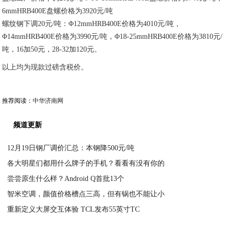
6mmHRB400E盘螺价格为3920元/吨
螺纹钢下调20元/吨：Φ12mmHRB400E价格为4010元/吨，
Φ14mmHRB400E价格为3990元/吨，Φ18-25mmHRB400E价格为3810元/
吨，16加50元，28-32加120元。
以上均为现款过磅含税价。
推荐阅读：
中华济南网
频道更新
12月19日钢厂调价汇总：本钢降500元/吨
各大明星们都用什么牌子的手机？看看有没有你的
2020-07-18
尝尝原生什么样？Android Q首批13个
2020-07-18
智米空调，颜值价格槽点三高，但有锅也不能让小
2020-07-18
重新定义大屏交互体验 TCL发布55英寸TC
2020-07-18
2020-07-18