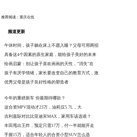
推荐阅读：
重庆在线
频道更新
午休时间，孩子躺在床上不愿入睡？父母可用两招
具备这4个因素的原生家庭，能给孩子美好的未来
2020-09-14
绘画启蒙：别让孩子喜欢画画的天性，“消失”在
2020-09-14
孩子有厌学情绪，家长要改变自己的教育方式，激
2020-09-14
优秀父母是孩子良好性格的塑造者
2020-09-14
2020-09-14
今年的重磅新车 你最期待哪款？
这合资MPV混动才23万，油耗仅5.7L，大
2020-03-03
吉利嘉际对比比亚迪宋MAX，家用车该选谁？
2020-03-03
丰田甩出王炸，预定只需17万，付一半就能开走
2020-03-03
手握15万，适合年轻人的合资小型SUV怎么选
2020-03-03