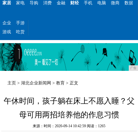
家居
家电
导购
消费
金融
财经
手机
电脑
微商
数据
企业
手游
游戏
吃货
广告
主页
>
湖北企业新闻网
>
教育
> 正文
午休时间，孩子躺在床上不愿入睡？父
母可用两招培养他的作息习惯
来源：时间：2020-09-14 10:42:59
阅读：1265