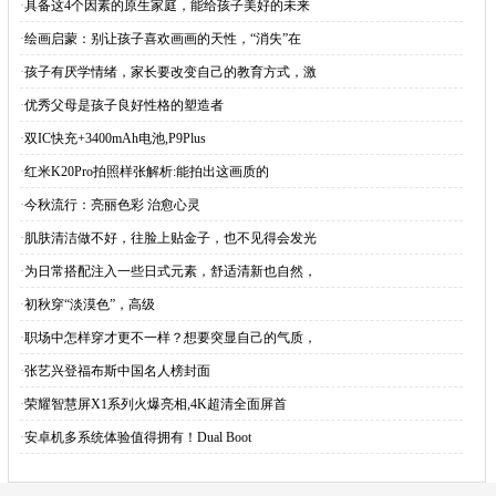
·
具备这4个因素的原生家庭，能给孩子美好的未来
·
绘画启蒙：别让孩子喜欢画画的天性，“消失”在
·
孩子有厌学情绪，家长要改变自己的教育方式，激
·
优秀父母是孩子良好性格的塑造者
·
双IC快充+3400mAh电池,P9Plus
·
红米K20Pro拍照样张解析:能拍出这画质的
·
今秋流行：亮丽色彩 治愈心灵
·
肌肤清洁做不好，往脸上贴金子，也不见得会发光
·
为日常搭配注入一些日式元素，舒适清新也自然，
·
初秋穿“淡漠色”，高级
·
职场中怎样穿才更不一样？想要突显自己的气质，
·
张艺兴登福布斯中国名人榜封面
·
荣耀智慧屏X1系列火爆亮相,4K超清全面屏首
·
安卓机多系统体验值得拥有！Dual Boot