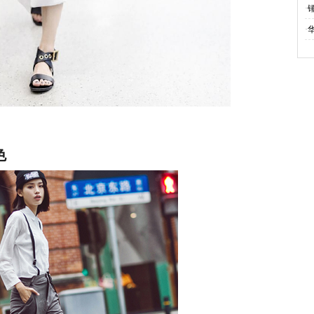
·
·
色