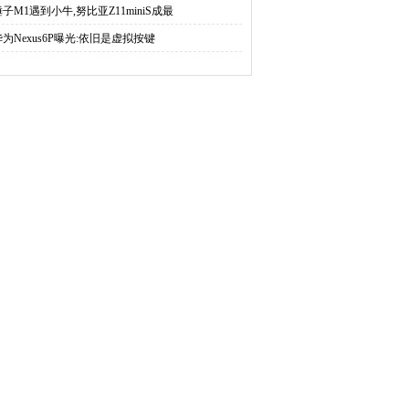
锤子M1遇到小牛,努比亚Z11miniS成最
华为Nexus6P曝光:依旧是虚拟按键