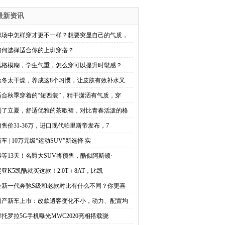
最新资讯
职场中怎样穿才更不一样？想要突显自己的气质，
如何选择适合你的上班穿搭？
风格模糊，学生气重，怎么穿可以提升时髦感？
秋冬太干燥，养成这8个习惯，让皮肤有效补水又
适合秋季穿着的“短西装”，精干潇洒有气质，穿
到了立夏，舒适优雅的茶歇裙，对比青春活泼的格
预售价31-36万，进口现代帕里斯帝发布，7
车 | 10万元级“运动SUV”新选择 实
再等13天！名爵大SUV将预售，酷似阿斯顿·
起亚K5凯酷就买这款！2.0T＋8AT，比凯
全新一代奔驰S级和老款对比有什么不同？你更喜
日产新车上市：改款逍客变化不小，动力、配置均
摩托罗拉5G手机曝光MWC2020亮相搭载骁