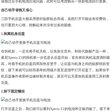
保期过后手机电池出现问题，此时可以考虑购买一块新电池自行更换。
自己动手
省钱又省心
三防手机后盖大都采用密封贴胶粘合而成，虽然打开可能会有些费劲，
但只要胆大心细，拆解起来并没有过多的困难。
1.
剥离机身后盖
在拆机前，一定先将手机关机，以免发生意外。和前代旗舰产品一样，
索尼Xperia Z1的拆机第一步也是从后盖开始：首先将吹风机温度调到最
高，对着手机的后盖四周加热至烫手，让后盖与机身之间的贴胶纸软变
软，接下来就可以轻而易举的用撬片甚至是指甲打开后盖了。如果你手
机后盖像作者那样边缘碎裂并卷起，甚至可以无需加热直接用工具剥离
后盖。
2.
卸下固定螺丝
打开后盖之后，我们就可以看到Xperia Z1的电池和主板挡板了。接下来