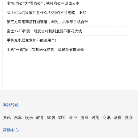
·
变“听彩铃”为“看彩铃”：视频彩铃何以成云南
·
买手机我们应该注意什么？这6点不可忽略，不然
·
第三方应用商店日渐衰落，华为、小米等手机自带
·
富士X-A3评测：玩复古相机到底要不要花大钱
·
手机充电器究竟能不能混用？!
·
手机“一刷”便可实现医保结算，福建等省市率先
网站导航
资讯
汽车
娱乐
教育
家居
财经
企业
游戏
时尚
商讯
消费
微商
帮助中心