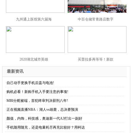
九州通上医馆第六届海
中百仓储常青路店数字
2020湖北城市英雄
买普拉多再等等！新款
最新资讯
·
自己动手更换手机后盖与电池!
·
购机必看！新购手机入手要注意的事项!
·
MBI分舵被端，首犯终审判决获刑八年!
·
正在视频直播NBA：湖人vs雄鹿，总决赛预演
·
颜值，内饰，科技感，奥迪新一代A3打出一副好
·
手机随用随充，还是电量耗尽再充比较好？用柯达