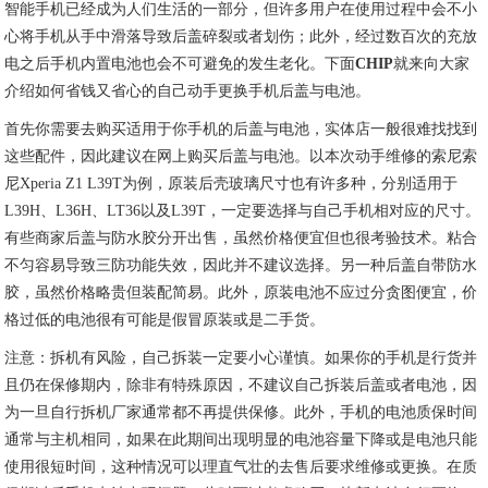
智能手机已经成为人们生活的一部分，但许多用户在使用过程中会不小
心将手机从手中滑落导致后盖碎裂或者划伤；此外，经过数百次的充放
电之后手机内置电池也会不可避免的发生老化。下面
CHIP
就来向大家
介绍如何省钱又省心的自己动手更换手机后盖与电池。
首先你需要去购买适用于你手机的后盖与电池，实体店一般很难找找到
这些配件，因此建议在网上购买后盖与电池。以本次动手维修的索尼索
尼Xperia Z1 L39T为例，原装后壳玻璃尺寸也有许多种，分别适用于
L39H、L36H、LT36以及L39T，一定要选择与自己手机相对应的尺寸。
有些商家后盖与防水胶分开出售，虽然价格便宜但也很考验技术。粘合
不匀容易导致三防功能失效，因此并不建议选择。另一种后盖自带防水
胶，虽然价格略贵但装配简易。此外，原装电池不应过分贪图便宜，价
格过低的电池很有可能是假冒原装或是二手货。
注意：拆机有风险，自己拆装一定要小心谨慎。如果你的手机是行货并
且仍在保修期内，除非有特殊原因，不建议自己拆装后盖或者电池，因
为一旦自行拆机厂家通常都不再提供保修。此外，手机的电池质保时间
通常与主机相同，如果在此期间出现明显的电池容量下降或是电池只能
使用很短时间，这种情况可以理直气壮的去售后要求维修或更换。在质