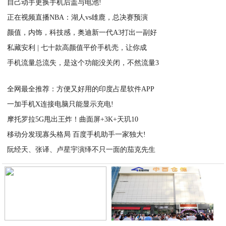
自己动手更换手机后盖与电池!
正在视频直播NBA：湖人vs雄鹿，总决赛预演
2021-03-02
颜值，内饰，科技感，奥迪新一代A3打出一副好
2021-03-02
私藏安利 | 七十款高颜值平价手机壳，让你成
2021-03-02
手机流量总流失，是这个功能没关闭，不然流量3
2021-03-02
2021-03-02
全网最全推荐：方便又好用的印度占星软件APP
一加手机X连接电脑只能显示充电!
2021-03-02
摩托罗拉5G甩出王炸！曲面屏+3K+天玑10
2021-03-02
移动分发现寡头格局 百度手机助手一家独大!
2021-03-02
阮经天、张译、卢星宇演绎不只一面的茄克先生
2021-03-02
2021-03-01