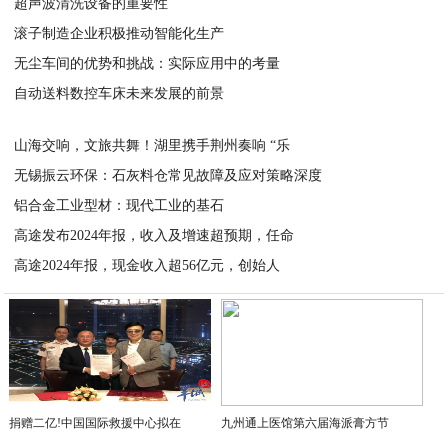
​超声波清洗设备的重要性
2025-04-24
滚子制造企业积极推动智能化生产
2025-04-24
无尘车间的优势和挑战：实际应用中的考量
2025-04-24
自动送料数控车床未来发展的前景
2025-04-24
2025-04-24
山海交响，文旅共舞！湖里携手荆州奏响 “乐
无锡振云环保：石灰料仓常见故障及应对策略深度
2025-04-24
铝合金工业型材：现代工业的基石
2025-04-23
高途发布2024年报，收入及增速超预期，任命
2025-04-23
高途2024年报，现金收入超56亿元，创始人
2025-04-23
2025-04-23
捐赠二亿!中国国际救援中心拟在
九州通上医馆第六届海派膏方节