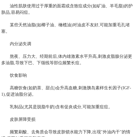
油性肌肤使用过于厚重的面霜或含致痘成分(如矿油、羊毛脂)的护
肤品,容易闷痘。
某些天然油脂(如椰子油、橄榄油)对油皮不友好,可能加重毛孔堵
塞。
内分泌失调
熬夜、压力大、经期前后,体内雄激素水平升高,刺激皮脂腺分泌更
多油脂,导致下巴、下颌线等部位频繁长痘。
饮食影响
高糖饮食(如奶茶、甜点)会升高血糖,刺激胰岛素样生长因子(IGF-
1),促进油脂分泌。
乳制品(尤其是脱脂牛奶)含有促炎成分,可能加重痘痘。
皮肤屏障受损
频繁刷酸、去角质会导致皮肤锁水能力下降,出现"外油内干"的情