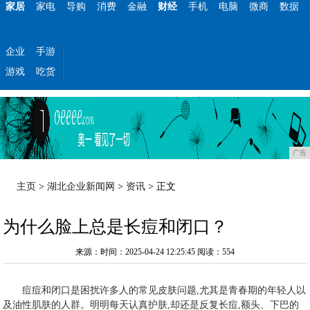
家居
家电
导购
消费
金融
财经
手机
电脑
微商
数据
企业
手游
游戏
吃货
广告
主页
>
湖北企业新闻网
>
资讯
> 正文
为什么脸上总是长痘和闭口？
来源：时间：2025-04-24 12:25:45
阅读：554
痘痘和闭口是困扰许多人的常见皮肤问题,尤其是青春期的年轻人以
及油性肌肤的人群。明明每天认真护肤,却还是反复长痘,额头、下巴的