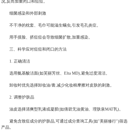
况,反而加重闭口和痘痘。
细菌感染和外部刺激
不干净的枕套、毛巾可能滋生螨虫,引发毛孔炎症。
用手摸脸、挤痘痘会导致细菌扩散,加重感染。
三、科学应对痘痘和闭口的方法
1. 正确清洁
选用氨基酸洁面(如芙丽芳丝、Elta MD),避免过度清洁。
卸妆时优先选择卸妆油/膏,减少化妆棉摩擦对皮肤的刺激。
2. 调整护肤品
油皮选择清爽型乳液或凝胶(如倩碧无油黄油、理肤泉MAT乳)。
避免含致痘成分的护肤品,可通过成分查询工具(如"美丽修行")筛选
产品。