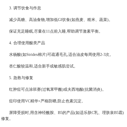
3. 调节饮食与作息
减少高糖、高油食物,增加低GI饮食(如燕麦、糙米、蔬菜)。
保证充足睡眠,尽量在11点前入睡,帮助调节激素平衡。
4. 合理使用酸类产品
水杨酸(如Stridex棉片)可疏通毛孔,适合油皮每周使用2-3次。
杏仁酸较温和,适合新手或敏感肌尝试。
5. 急救与修复
红肿痘可点涂班赛(过氧苯甲酰)或夫西地酸(抗菌消炎)。
痘印使用VC精华+严格防晒,防止色素沉淀。
屏障受损时,用含神经酰胺、B5的产品(如适乐肤C乳、理肤泉B5霜)
修复。