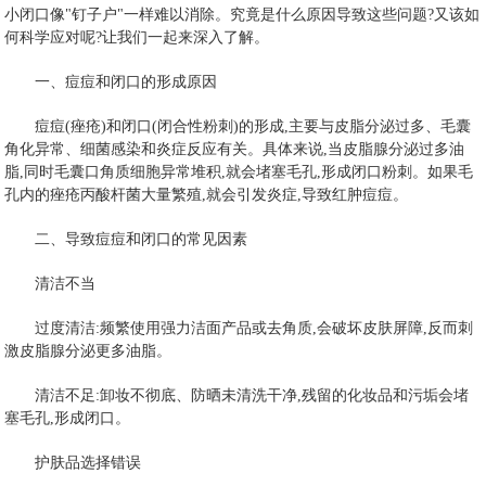
小闭口像"钉子户"一样难以消除。究竟是什么原因导致这些问题?又该如
何科学应对呢?让我们一起来深入了解。
一、痘痘和闭口的形成原因
痘痘(痤疮)和闭口(闭合性粉刺)的形成,主要与皮脂分泌过多、毛囊
角化异常、细菌感染和炎症反应有关。具体来说,当皮脂腺分泌过多油
脂,同时毛囊口角质细胞异常堆积,就会堵塞毛孔,形成闭口粉刺。如果毛
孔内的痤疮丙酸杆菌大量繁殖,就会引发炎症,导致红肿痘痘。
二、导致痘痘和闭口的常见因素
清洁不当
过度清洁:频繁使用强力洁面产品或去角质,会破坏皮肤屏障,反而刺
激皮脂腺分泌更多油脂。
清洁不足:卸妆不彻底、防晒未清洗干净,残留的化妆品和污垢会堵
塞毛孔,形成闭口。
护肤品选择错误