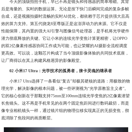
今天的顶级拍照手机，早已不再是镜头和传感器的简单堆砌。其背
后是海量的、实时的数据运算。无论是按下快门后瞬间完成的复杂多帧
合成，还是视频拍摄时流畅的实时AI优化，都依赖于芯片提供强大且高
效的算力支持。第五代骁龙8至尊版正是这澎湃动力的来源。它不仅是
性能保障，其内置的强大AI引擎与图像信号处理器，是手机将光学硬件
潜力彻底释放的关键。它让小米的连续光学变焦计算更精密，让OPPO
的双2亿像素传感器协同工作成为可能，也让荣耀的AI摄影全流程调度
更高效。可以说，这颗芯片构成了当今顶级影像体验的共同技术底座，
让厂商得以在其上构建风格迥异的影像殿堂。
02 小米17 Ultra：光学技术的孤勇者，徕卡灵魂的继承者
小米17 Ultra选择了一条看似“复古”却极其硬核的道路：用极致的物
理光学，解决影像的根本问题，被一些评测视为“光学原教旨主义者”。
它的核心创新在于那颗支持75mm至100mm连续光学变焦的2亿像素潜望
长焦镜头。这不再是手机常见的在两个固定焦距间进行数码裁切，而是
像专业相机镜头一样，通过镜片组的物理位移实现真正的无损变焦，彻
底消除了焦段间的画质断层。