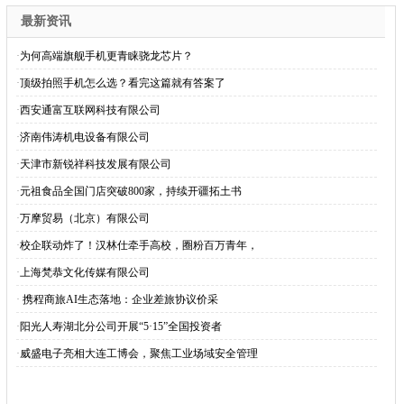
最新资讯
·
为何高端旗舰手机更青睐骁龙芯片？
·
顶级拍照手机怎么选？看完这篇就有答案了
·
西安通富互联网科技有限公司
·
济南伟涛机电设备有限公司
·
天津市新锐祥科技发展有限公司
·
元祖食品全国门店突破800家，持续开疆拓土书
·
万摩贸易（北京）有限公司
·
校企联动炸了！汉林仕牵手高校，圈粉百万青年，
·
上海梵恭文化传媒有限公司
·
​ 携程商旅AI生态落地：企业差旅协议价采
·
阳光人寿湖北分公司开展“5·15”全国投资者
·
威盛电子亮相大连工博会，聚焦工业场域安全管理