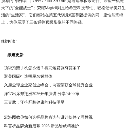
质感的“创作者”；OPPO Find X9 Ultra是给追求极致硬件、希望一机走
天下的“全能战士”；荣耀Magic8则是给希望科技帮忙、轻松记录美好生
活的“生活家”。它们都站在第五代骁龙8至尊版提供的同一座性能高峰
上，为你展现了三条通往顶级影像的不同路径。
推荐阅读：
频道更新
顶级拍照手机怎么选？看完这篇就有答案了
聚美国际打造明星名媛群体
2026-05-27
久愿全球企业家创业峰会，向丽荣获全球优秀企业
2026-05-01
洋宝出席郑翔洲2026开年演讲 分享“企业家
2026-03-31
三壹肽：守护肝脏健康的科技明星
2026-03-31
2026-02-08
宏洛图教你如何选择品牌咨询与设计伙伴？理性视
科言析品牌焕新启幕 2026 新品绘就精准护
2026-01-29