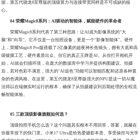
据，第五代骁龙8至尊版的顶级算力与连接带宽同样是不可或缺的核
心。
04 荣耀Magic8系列：AI驱动的智能体，赋能硬件的革命者
荣耀Magic8系列代表了第三种思路：让AI成为影像系统的“大
脑”和“向导”。它不仅是一台拍照设备，更是一个“影像智能体”。硬件
上，荣耀Magic8 Pro版搭载了2亿像素的超夜神长焦镜头，拥有大底和高
级镀膜工艺，硬件素质出众。但它的真正王牌是AI。从你打开相机开
始，AI就会扫描环境，在庞大的数据库中学习并提供构图建议。拍摄
后，若对色彩不满意，强大的“AI追色”功能可以智能匹配和还原各种复
杂的色调风格。在这里，第五代骁龙8至尊版强大的NPU是这一切AI魔
法得以在端侧实时运行的根本，确保了从拍摄建议到后期处理的全程流
畅智能体验。
05 三款顶级影像旗舰如何选？
顶级拍照手机怎么选？这个问题其实根本不用回答，答案，就藏在
你最常按下的快门里。小米17 Ultra是给热爱摄影本质、享受操控与光学