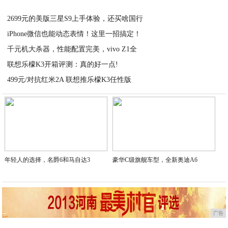
2021-03-05
2699元的美版三星S9上手体验，还买啥国行
iPhone微信也能动态表情！这里一招搞定！
2021-03-05
千元机大杀器，性能配置完美，vivo Z1全
2021-03-05
联想乐檬K3开箱评测：真的好一点!
2021-03-05
499元/对抗红米2A 联想推乐檬K3任性版
2021-03-05
2021-03-05
年轻人的选择，名爵6和马自达3
豪华C级旗舰车型，全新奥迪A6
广告