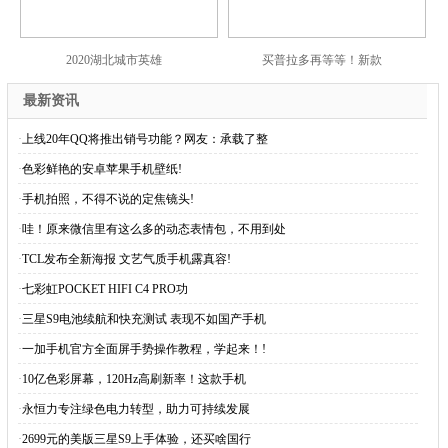
2020湖北城市英雄
买普拉多再等等！新款
最新资讯
·
上线20年QQ将推出销号功能？网友：承载了整
·
色彩鲜艳的安卓苹果手机壁纸!
·
手机拍照，不得不说的定焦镜头!
·
哇！原来微信里有这么多的动态表情包，不用到处
·
TCL发布全新海报 文艺气质手机露真容!
·
七彩虹POCKET HIFI C4 PRO功
·
三星S9电池续航和快充测试 表现不如国产手机
·
一加手机官方全面屏手势操作教程，学起来！!
·
10亿色彩屏幕，120Hz高刷新率！这款手机
·
永恒力专注绿色电力转型，助力可持续发展
·
2699元的美版三星S9上手体验，还买啥国行