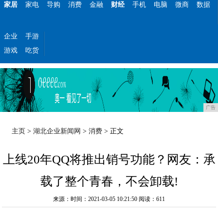
家居
家电
导购
消费
金融
财经
手机
电脑
微商
数据
企业
手游
游戏
吃货
广告
主页
>
湖北企业新闻网
>
消费
> 正文
上线20年QQ将推出销号功能？网友：承
载了整个青春，不会卸载!
来源：时间：2021-03-05 10:21:50
阅读：611