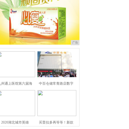
广告
九州通上医馆第六届海
中百仓储常青路店数字
2020湖北城市英雄
买普拉多再等等！新款