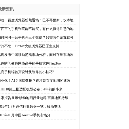
最新资讯
唏嘘！百度浏览器黯然退场：已不再更新，仅本地
三四百的手机到底能不能买，有什么值得注意的地
如何同时一台手机开三个微信？只需两个设置就可
看片不愁，Firefox火狐浏览器已原生支持
易观发布中国移动游戏市场分析，面对存量市场攻
让你瞬间变身网络高手的手机软件PingToo
电商手机端首页设计及装修的小技巧!
商业化？AI？底层数据？谁才是百度地图的速效
MIUI10第三批适配机型公布：4年前的小米
多家报告显示:移动地图行业趋稳 百度地图持续
2019年1-7月通信行业数据一览，移动电话
015年10月中国Android手机市场分