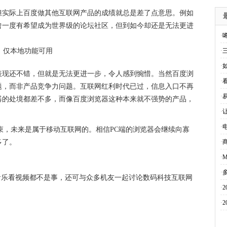
但实际上百度做其他互联网产品的成绩就总是差了点意思。例如
曾一度有希望成为世界级的论坛社区，但到如今却还是无法更进
·
·
·
表现还不错，但就是无法更进一步，令人感到惋惜。当然百度浏
·
题，而非产品竞争力问题。互联网红利时代已过，信息入口不再
·
器的处境都差不多，而像百度浏览器这种本来就不强势的产品，
·
·
束，未来是属于移动互联网的。相信PC端的浏览器会继续向寡
多了。
·
·
·
音乐看视频都不是事，还可与众多机友一起讨论数码科技互联网
·
·
2