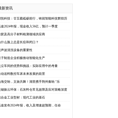
最新资讯
腾悦科技：廿五载砥砺前行，铸就智能科技辉煌历
高途2024年报，现金收入56亿，预计一季度
橡胶及高分子材料检测领域供应商
为什么脸上总是长痘和闭口？
​超声波清洗设备的重要性
滚子制造企业积极推动智能化生产
无尘车间的优势和挑战：实际应用中的考量
自动送料数控车床未来发展的前景
山海交响，文旅共舞！湖里携手荆州奏响 “乐
无锡振云环保：石灰料仓常见故障及应对策略深度
铝合金工业型材：现代工业的基石
高途发布2024年报，收入及增速超预期，任命