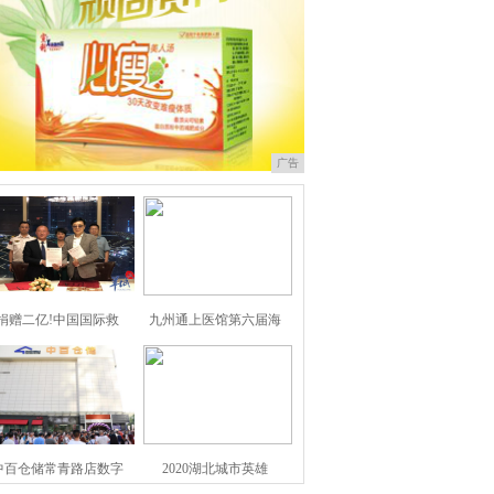
广告
捐赠二亿!中国国际救
九州通上医馆第六届海
中百仓储常青路店数字
2020湖北城市英雄