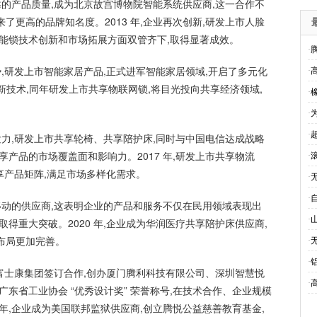
可靠的产品质量,成为北京故宫博物院智能系统供应商,这一合作不
了更高的品牌知名度。2013 年,企业再次创新,研发上市人脸
智能锁技术创新和市场拓展方面双管齐下,取得显著成效。
·
趋势,研发上市智能家居产品,正式进军智能家居领域,开启了多元化
·
IOT 新技术,同年研发上市共享物联网锁,将目光投向共享经济领域,
·
·
·
续发力,研发上市共享轮椅、共享陪护床,同时与中国电信达成战略
享产品的市场覆盖面和影响力。2017 年,研发上市共享物流
·
共享产品矩阵,满足市场多样化需求。
·
·
国移动的供应商,这表明企业的产品和服务不仅在民用领域表现出
·
取得重大突破。2020 年,企业成为华润医疗共享陪护床供应商,
布局更加完善。
·
·
,与富士康集团签订合作,创办厦门腾利科技有限公司、深圳智慧悦
·
广东省工业协会 “优秀设计奖” 荣誉称号,在技术合作、企业规模
 年,企业成为美国联邦监狱供应商,创立腾悦公益慈善教育基金,