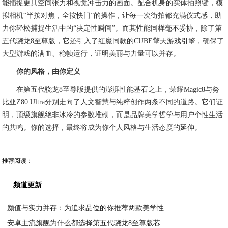
能捕捉更具空间张力和视觉冲击力的画面。配合机身的实体拍照键，模
拟相机“半按对焦，全按快门”的操作，让每一次街拍都充满仪式感，助
力你轻松捕捉生活中的“决定性瞬间”。而其性能同样毫不妥协，除了第
五代骁龙8至尊版，它还引入了红魔同款的CUBE擎天游戏引擎，确保了
大型游戏的满血、稳帧运行，证明美丽与力量可以并存。
你的风格，由你定义
在第五代骁龙8至尊版提供的澎湃性能基石之上，荣耀Magic8与努
比亚Z80 Ultra分别走向了人文智慧与纯粹创作两条不同的道路。它们证
明，顶级旗舰绝非冰冷的参数堆砌，而是品牌美学哲学与用户个性生活
的共鸣。你的选择，最终将成为你个人风格与生活态度的延伸。
推荐阅读：
频道更新
颜值与实力并存：为追求品位的你推荐两款美学性
安卓主流旗舰为什么都选择第五代骁龙8至尊版芯
2026-05-30