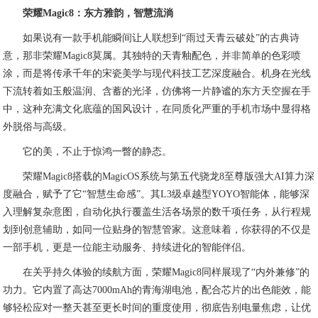
荣耀Magic8：东方雅韵，智慧流淌
如果说有一款手机能瞬间让人联想到“雨过天青云破处”的古典诗
意，那非荣耀Magic8莫属。其独特的天青釉配色，并非简单的色彩喷
涂，而是将传承千年的宋瓷美学与现代科技工艺深度融合。机身在光线
下流转着如玉般温润、含蓄的光泽，仿佛将一片静谧的东方天空握在手
中，这种充满文化底蕴的国风设计，在同质化严重的手机市场中显得格
外脱俗与高级。
它的美，不止于惊鸿一瞥的静态。
荣耀Magic8搭载的MagicOS系统与第五代骁龙8至尊版强大AI算力深
度融合，赋予了它“智慧生命感”。其L3级卓越型YOYO智能体，能够深
入理解复杂意图，自动化执行覆盖生活各场景的数千项任务，从行程规
划到创意辅助，如同一位贴身的智慧管家。这意味着，你获得的不仅是
一部手机，更是一位能主动服务、持续进化的智能伴侣。
在关乎持久体验的续航方面，荣耀Magic8同样展现了“内外兼修”的
功力。它内置了高达7000mAh的青海湖电池，配合芯片的出色能效，能
够轻松应对一整天甚至更长时间的重度使用，彻底告别电量焦虑，让优