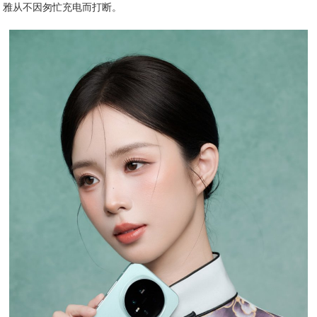
雅从不因匆忙充电而打断。