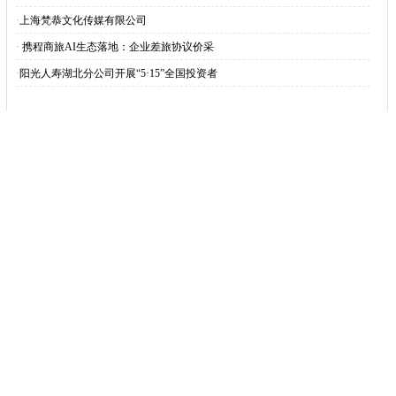
·
上海梵恭文化传媒有限公司
·
​ 携程商旅AI生态落地：企业差旅协议价采
·
阳光人寿湖北分公司开展“5·15”全国投资者
网站导航
资讯
汽车
娱乐
教育
家居
财经
企业
游戏
时尚
商讯
消费
微商
帮助中心
网站简介
-
联系我们
-
广告服务
-
XML地图
-
版权声明
-
网站地图
TXT