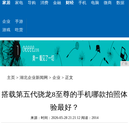
家居
家电
导购
消费
金融
财经
手机
电脑
微商
数据
企业
手游
游戏
吃货
广告
主页
>
湖北企业新闻网
>
企业
> 正文
搭载第五代骁龙8至尊的手机哪款拍照体
验最好？
来源：时间：2026-05-28 21:21:12
阅读：2014