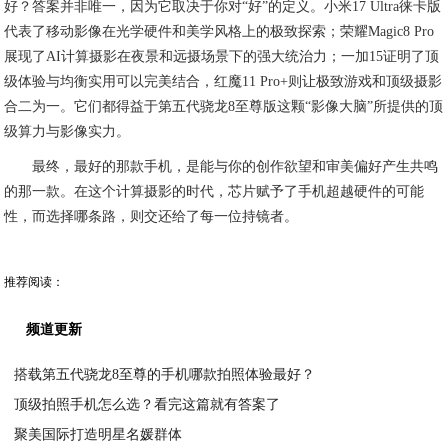
好？答案并非唯一，因为它取决于你对“好”的定义。小米17 Ultra徕卡版
代表了移动影像在光学硬件和美学风格上的极致探索；荣耀Magic8 Pro
展现了AI计算摄影在夜景和远摄场景下的强大统治力；一加15证明了顶
级体验与均衡实用可以完美结合，红魔11 Pro+则让极致游戏和顶级摄影
合二为一。它们都得益于第五代骁龙8至尊版这颗“影像大脑”所提供的顶
级算力与影像实力。
最终，最好的那款手机，是能与你的创作欲望和审美偏好产生共鸣
的那一款。在这个计算摄影的时代，芯片赋予了手机超越硬件的可能
性，而选择哪条路，则交还给了每一位持镜者。
推荐阅读：
频道更新
搭载第五代骁龙8至尊的手机哪款拍照体验最好？
顶级拍照手机怎么选？看完这篇就有答案了
2026-05-28
聚美国际打造明星名媛群体
2026-05-27