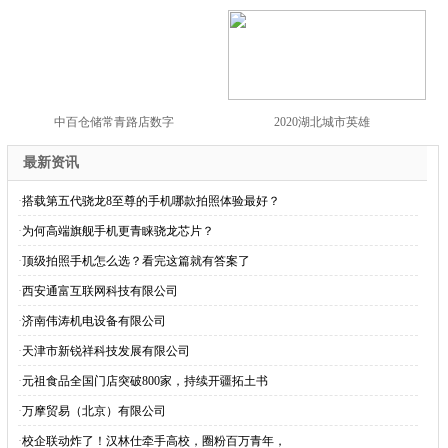
中百仓储常青路店数字
2020湖北城市英雄
最新资讯
·
搭载第五代骁龙8至尊的手机哪款拍照体验最好？
·
为何高端旗舰手机更青睐骁龙芯片？
·
顶级拍照手机怎么选？看完这篇就有答案了
·
西安通富互联网科技有限公司
·
济南伟涛机电设备有限公司
·
天津市新锐祥科技发展有限公司
·
元祖食品全国门店突破800家，持续开疆拓土书
·
万摩贸易（北京）有限公司
·
校企联动炸了！汉林仕牵手高校，圈粉百万青年，