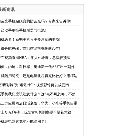
最新资讯
防蓝光手机贴膜真的防蓝光吗？专家来告诉你!
自己动手更换手机后盖与电池!
购机必看！新购手机入手要注意的事项!
MBI分舵被端，首犯终审判决获刑八年!
正在视频直播NBA：湖人vs雄鹿，总决赛预演
颜值，内饰，科技感，奥迪新一代A3打出一副好
手机随用随充，还是电量耗尽再充比较好？用柯达
变“听彩铃”为“看彩铃”：视频彩铃何以成云南
买手机我们应该注意什么？这6点不可忽略，不然
第三方应用商店日渐衰落，华为、小米等手机自带
富士X-A3评测：玩复古相机到底要不要花大钱
手机充电器究竟能不能混用？!