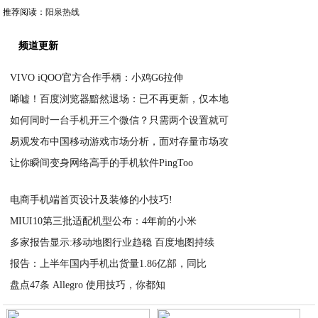
推荐阅读：
阳泉热线
频道更新
VIVO iQOO官方合作手柄：小鸡G6拉伸
唏嘘！百度浏览器黯然退场：已不再更新，仅本地
2021-02-23
如何同时一台手机开三个微信？只需两个设置就可
2021-02-23
易观发布中国移动游戏市场分析，面对存量市场攻
2021-02-23
让你瞬间变身网络高手的手机软件PingToo
2021-02-23
2021-02-23
电商手机端首页设计及装修的小技巧!
MIUI10第三批适配机型公布：4年前的小米
2021-02-23
多家报告显示:移动地图行业趋稳 百度地图持续
2021-02-23
报告：上半年国内手机出货量1.86亿部，同比
2021-02-23
盘点47条 Allegro 使用技巧，你都知
2021-02-23
2021-02-23