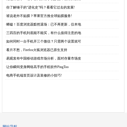
·
你了解锤子的“进化史”吗？看看它过去的发展!
·
谁说老外不贴膜？苹果官方推全球贴膜服务!
·
唏嘘！百度浏览器黯然退场：已不再更新，仅本地
·
三四百的手机到底能不能买，有什么值得注意的地
·
如何同时一台手机开三个微信？只需两个设置就可
·
看片不愁，Firefox火狐浏览器已原生支持
·
易观发布中国移动游戏市场分析，面对存量市场攻
·
让你瞬间变身网络高手的手机软件PingToo
·
电商手机端首页设计及装修的小技巧!
网站导航