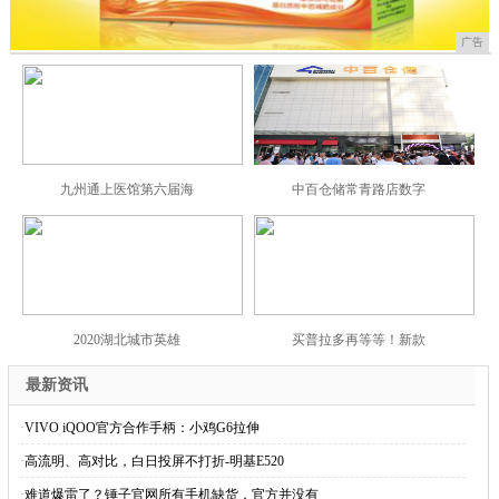
广告
九州通上医馆第六届海
中百仓储常青路店数字
2020湖北城市英雄
买普拉多再等等！新款
最新资讯
·
VIVO iQOO官方合作手柄：小鸡G6拉伸
·
高流明、高对比，白日投屏不打折-明基E520
·
难道爆雷了？锤子官网所有手机缺货，官方并没有