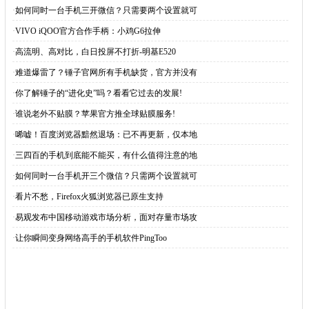
·
如何同时一台手机三开微信？只需要两个设置就可
·
VIVO iQOO官方合作手柄：小鸡G6拉伸
·
高流明、高对比，白日投屏不打折-明基E520
·
难道爆雷了？锤子官网所有手机缺货，官方并没有
·
你了解锤子的“进化史”吗？看看它过去的发展!
·
谁说老外不贴膜？苹果官方推全球贴膜服务!
·
唏嘘！百度浏览器黯然退场：已不再更新，仅本地
·
三四百的手机到底能不能买，有什么值得注意的地
·
如何同时一台手机开三个微信？只需两个设置就可
·
看片不愁，Firefox火狐浏览器已原生支持
·
易观发布中国移动游戏市场分析，面对存量市场攻
·
让你瞬间变身网络高手的手机软件PingToo