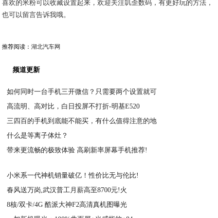
喜欢的米粉可以收藏设置起来，欢迎关注叽歪数码，有更好玩的方法，
也可以留言告诉我哦。
推荐阅读：
湖北汽车网
频道更新
如何同时一台手机三开微信？只需要两个设置就可
高流明、高对比，白日投屏不打折-明基E520
2021-02-23
三四百的手机到底能不能买，有什么值得注意的地
2021-02-23
什么是等离子体灶？
2021-02-23
带来更流畅的极致体验 高刷新率屏幕手机推荐!
2021-02-22
2021-02-22
小米系一代神机销量破亿！性价比无与伦比!
​春风送万岗,武汉普工月薪高至8700元!火
2021-02-22
8核/双卡/4G 酷派大神F2高清真机图曝光
2021-02-22