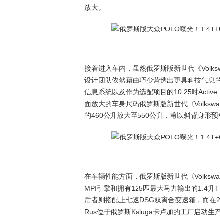
放大。
接着进入车内，虽然俄罗斯版新世代《Volkswag
设计团队依然藉由巧少营造出更具科技气息的座舱铺
信息系统以及作为选配项目的10.25吋Active
面放大的车身尺码俄罗斯版新世代《Volksw
的460公升放大至550公升，甫以斜背身形
在车辆性能方面，俄罗斯版新世代《Volkswag
MPI引擎和拥有125匹最大马力输出的1.4
后者则搭配上七速DSG双离合变速箱，而在2020
Rus位于俄罗斯Kaluga卡卢加的工厂启动