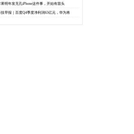
苹果明年发无孔iPhone这件事，开始有苗头
科技早报｜百度Q4季度净利润63亿元，华为将