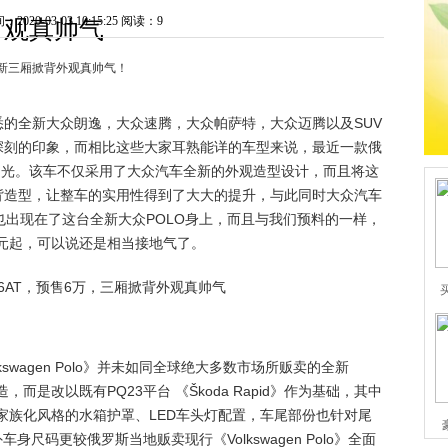
020-03-03 10:15:25
阅读：9
观真帅气
，全新三厢掀背外观真帅气！
的全新大众朗逸，大众速腾，大众帕萨特，大众迈腾以及SUV
深刻的印象，而相比这些大家耳熟能详的车型来说，最近一款俄
目光。该车不仅采用了大众汽车全新的外观造型设计，而且将这
背造型，让整车的实用性得到了大大的提升，与此同时大众汽车
速箱也出现在了这台全新大众POLO身上，而且与我们预料的一样，
万元起，可以说还是相当接地气了。
swagen Polo》并未如同全球绝大多数市场所贩卖的全新
进行打造，而是改以既有PQ23平台 《Škoda Rapid》作为基础，其中
品牌家族化风格的水箱护罩、LED车头灯配置，车尾部份也针对尾
尺码更较俄罗斯当地贩卖现行《Volkswagen Polo》全面