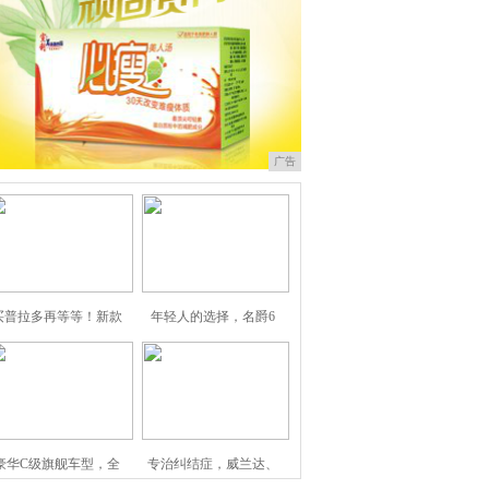
广告
买普拉多再等等！新款
年轻人的选择，名爵6
豪华C级旗舰车型，全
专治纠结症，威兰达、