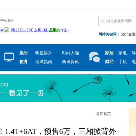
广告位招租
网站关键词：
湖北企业
娱乐
明星娱乐
时尚大咖
家居
家电
导
教育
考试指南
商讯资讯
财经
手机
电
返回首页
1.4T+6AT，预售6万，三厢掀背外