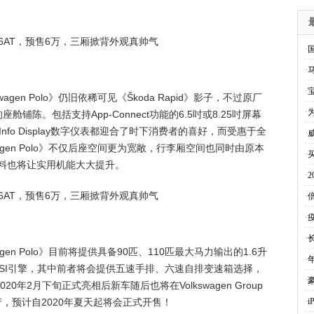
·
·
·
en Polo》仍旧依稀可见《Škoda Rapid》影子，不过原厂
·
陈。包括支持App-Connect功能的6.5吋或8.25吋屏幕
 Info Display数字仪表都迎合了时下消费者的喜好，而受惠于全
·
agen Polo》不仅后座空间更为宽敞，行李厢空间也同时由原本
·
预料也将让实用机能大大提升。
·
·
·
·
en Polo》目前将提供具备90匹、110匹最大马力输出的1.6升
·
升TSI引擎，其中前者将会提供五速手排、六速自排变速箱选择，
·
年2月下旬正式亮相后新车随后也将在Volkswagen Group
生产，预计自2020年夏天起将会正式开售！
·