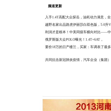
频道更新
入手1.4T高配大众探岳，油耗动力满意，
越野名家出品路虎伊丽莎白双色版，5.0升V
利润才是根本！中美同级车横向对比——中
俄罗斯版大众POLO曝光！1.4T+6AT，
要价18万的日产楼兰，买家：车调表了最
共同抗击新冠肺炎疫情，汽车企业（集团）