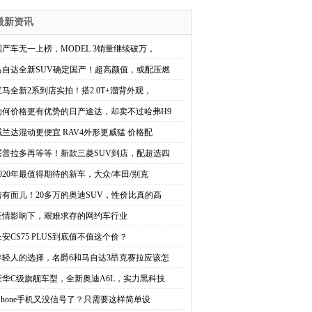
最新资讯
国产车无一上榜，MODEL 3销量继续破万，
马自达全新SUV确定国产！超高颜值，或配压燃
宝马全新2系到店实拍！搭2.0T+溜背外观，
为何价格更有优势的日产途达，却卖不过哈弗H9
威兰达混动更便宜 RAV4外形更威猛 价格配
买普拉多再等等！新款三菱SUV到店，配超选四
2020年最值得期待的新车，大众/本田/别克
倍有面儿！20多万的奥迪SUV，性价比真的高
疫情影响下，艰难求存的网约车行业
长安CS75 PLUS到底值不值这个价？
年轻人的选择，名爵6和马自达3昂克赛拉应该怎
豪华C级旗舰车型，全新奥迪A6L，实力黑科技
iPhone手机又没信号了？只需要这样简单设