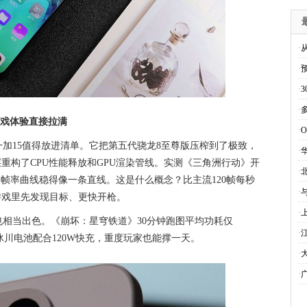
·
·
·
·
游戏体验直接拉满
·
加15值得放进清单。它把第五代骁龙8至尊版压榨到了极致，
·
重构了CPU性能释放和GPU渲染管线。实测《三角洲行动》开
·
5帧，帧率曲线稳得像一条直线。这是什么概念？比主流120帧每秒
·
S游戏里先发现目标、更快开枪。
·
相当出色。《崩坏：星穹铁道》30分钟跑图平均功耗仅
·
Ah冰川电池配合120W快充，重度玩家也能撑一天。
·
·