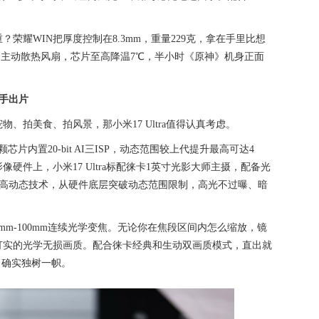
荣耀WIN把厚度控制在8.3mm，重量229克，拿在手里比想
钟的主动散热风扇，芯片至高降温7℃，半小时《原神》机身正面
随手出片
、拍美食、拍风景，那小米17 Ultra值得认真考虑。
片内置20-bit AI三ISP，动态范围较上代提升最高可达4
硬件上，小米17 Ultra标配徕卡1英寸光影大师主摄，配备光
IC超高动态技术，从硬件底层突破动态范围限制，高光不过曝、暗
mm-100mm连续光学变焦。无论你在焦段区间内怎么缩放，镜
打实的光学无损画质。配合徕卡经典和生动双画质模式，直出就
，确实独树一帜。