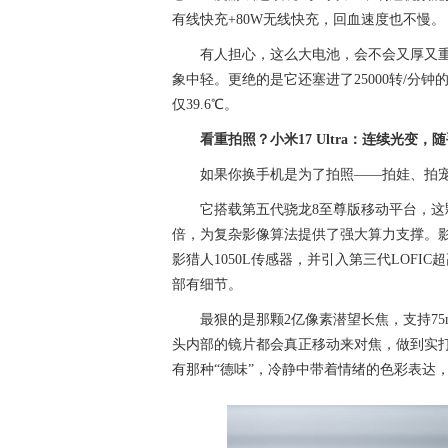
有线快充+80W无线快充，回血速度也不慢。
有人担心，这么大电池，会不会又厚又重？
象中轻。更绝的是它还塞进了25000转/分
仅39.6℃。
看重拍照？小米17 Ultra：连续光变，
如果你换手机是为了拍照——拍娃、拍宠物
它搭载第五代骁龙8至尊版移动平台，这颗芯
倍，为复杂影像算法提供了强大算力支撑。影像
影猎人1050L传感器，并引入第三代LOF
部有细节。
最狠的是那颗2亿像素潜望长焦，支持75
头内部的镜片都会真正移动来对焦，做到实
有那种“德味”，冷静中带着情绪的色彩表达