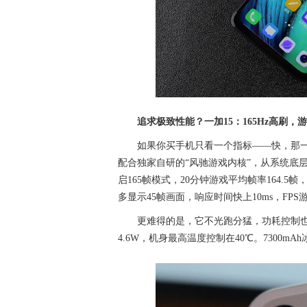
追求极致性能？一加15：165Hz高刷，
如果你买手机只看一个指标——快，那一
配合独家自研的“风驰游戏内核”，从系统底层
启165帧模式，20分钟游戏平均帧率164.
多显示45帧画面，响应时间快上10ms，FP
更难得的是，它不光跑分猛，功耗控制也
4.6W，机身最高温度控制在40℃。7300m