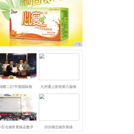
广告
捐赠二亿!中国国际救
九州通上医馆第六届海
中百仓储常青路店数字
2020湖北城市英雄