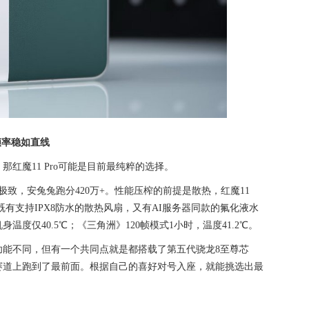
帧率稳如直线
红魔11 Pro可能是目前最纯粹的选择。
致，安兔兔跑分420万+。性能压榨的前提是散热，红魔11
既有支持IPX8防水的散热风扇，又有AI服务器同款的氟化液水
度仅40.5℃；《三角洲》120帧模式1小时，温度41.2℃。
重功能不同，但有一个共同点就是都搭载了第五代骁龙8至尊芯
赛道上跑到了最前面。根据自己的喜好对号入座，就能挑选出最