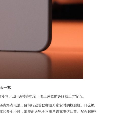
两天一充
超其他，出门必带充电宝，晚上睡觉前必须插上才安心。
0mAh青海湖电池，目前行业首款突破万毫安时的旗舰机。什么概
30多个小时，出差两天完全不用考虑充电这回事。配合100W