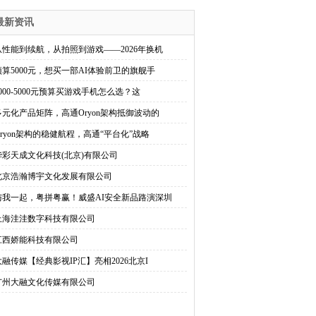
最新资讯
从性能到续航，从拍照到游戏——2026年换机
预算5000元，想买一部AI体验前卫的旗舰手
3000-5000元预算买游戏手机怎么选？这
多元化产品矩阵，高通Oryon架构抵御波动的
Oryon架构的稳健航程，高通“平台化”战略
华彩天成文化科技(北京)有限公司
北京浩瀚博宇文化发展有限公司
与我一起，粤拼粤赢！威盛AI安全新品路演深圳
上海洼洼数字科技有限公司
江西娇能科技有限公司
大融传媒【经典影视IP汇】亮相2026北京I
广州大融文化传媒有限公司